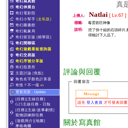
奇幻寫真館
真是
奇幻伸展台
Natlai
奇幻電影院
[ Lv.67 ]
上傳人:
奇幻小幫手
[走私販]
標籤:
毒雲箭巨神像
奇幻圖書館
說明:
挖了快十組的石頭碎片,
奇幻氣象局
得檢討下人品了。
奇幻留言版
[精華區]
奇幻閒聊區
奇幻遊戲看板查詢器
奇幻交易版
奇幻序號分享版
奇幻投票所
評論與回覆
主題討論
[焦點]
角色名字顏色計算器
回覆留言
奇怪？不一樣
#5
更新頁面 - Update
Message
[任務][主線任務]
請先
登入會員
才可發表回覆
G25主線任務 - 日蝕
[任務][主線/故事劇情]
寵物訓練師任務
[遊戲簡介][地圖]
關於寫真館
摩格梅爾