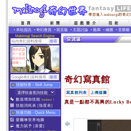
•
本站資訊
•
奇幻會員
•
留言版
•
主題討論
•
藝廊
•
繪圖
•
音樂廳
Mabinogi Search Engine
貴的武器
不一定是
最好的武
器喔～
奇幻寫真館
技能快查 - Skill Jump
寫真館列表
上傳擷圖
數值增加技能
Update !
真是一點都不高興的Lucky Bo
技能消耗表
[強度表]
快速功能 - Quick Menu
愛爾琳世界地圖
魔力賦予
[喜愛]