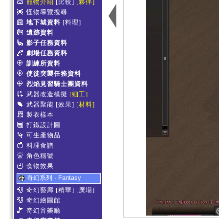
寵物介紹
[比較]
[夥伴]
怪物導覽搜尋
地下城資料
[料理]
遺跡資料
影子任務資料
劇場任務資料
訓練所資料
使徒突襲任務資料
烈焰見習騎士團資料
武器改造模擬
[細工]
武器聚能
[效果]
[材料]
製衣樣本
打鐵設計圖
可生產物品
料理食譜
角色稱號
食物效果
奇幻系列 - Fantasy
奇幻藝廊
[精華]
[廣場]
奇幻繪圖館
奇幻音樂廳