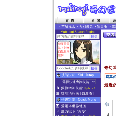
•
本站資訊
•
奇幻會員
•
留言版
•
主
Mabinogi Search Engine
想要看天
氣？到
奇
幻氣象局
瞭解！
奇幻
技能快查 - Skill Jump
寫真
最近的
數值增加技能
Update !
技能消耗表
[強度表]
快速功能 - Quick Menu
愛爾琳世界地圖
魔力賦予
[喜愛]