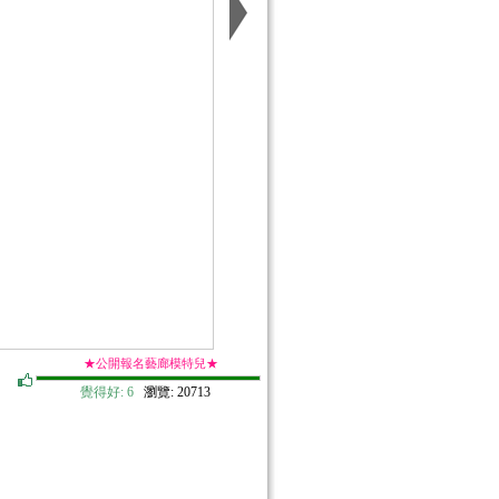
★公開報名藝廊模特兒★
覺得好:
6
瀏覽: 20713