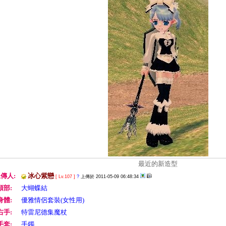
最近的新造型
傳人:
冰心紫戀
[ Lv.107 ]
?
上傳於 2011-05-09 06:48:34
頭部:
大蝴蝶結
身體:
優雅情侶套裝(女性用)
右手:
特雷尼德集魔杖
手套:
手鐲