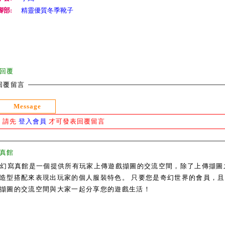
腳部:
精靈優質冬季靴子
回覆
回覆留言
Message
請先
登入會員
才可發表回覆留言
真館
奇幻寫真館是一個提供所有玩家上傳遊戲擷圖的交流空間，除了上傳擷圖
造型搭配來表現出玩家的個人服裝特色。 只要您是奇幻世界的會員，且通過
擷圖的交流空間與大家一起分享您的遊戲生活！