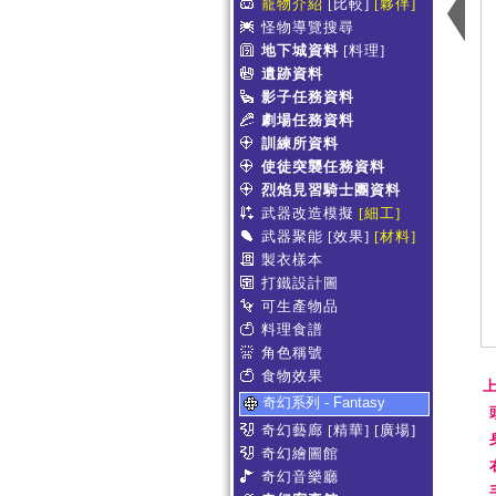
寵物介紹
[比較]
[夥伴]
怪物導覽搜尋
地下城資料
[料理]
遺跡資料
影子任務資料
劇場任務資料
訓練所資料
使徒突襲任務資料
烈焰見習騎士團資料
武器改造模擬
[細工]
武器聚能
[效果]
[材料]
製衣樣本
打鐵設計圖
可生產物品
料理食譜
角色稱號
食物效果
上
奇幻系列 - Fantasy
奇幻藝廊
[精華]
[廣場]
奇幻繪圖館
奇幻音樂廳