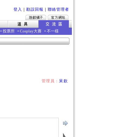
登入
｜
勘誤回報
｜
聯絡管理者
•
投票所
•
Cosplay大賽
•
不一樣
管理員：
呆欽