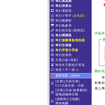
奇幻寫真館
奇幻伸展台
奇幻電影院
奇幻小幫手
[走私販]
奇幻圖書館
奇幻氣象局
奇幻留言版
[精華區]
評論與
奇幻閒聊區
奇幻遊戲看板查詢器
奇幻交易版
奇幻序號分享版
奇幻投票所
主題討論
[焦點]
角色名字顏色計算器
奇怪？不一樣
#5
關於寫
更新頁面 - Update
[任務][主線任務]
料庫的
G25主線任務 - 日蝕
個上傳
[任務][主線/故事劇情]
寵物訓練師任務
[遊戲簡介][地圖]
摩格梅爾