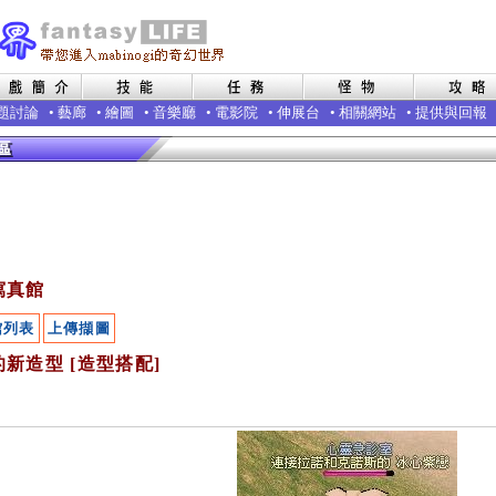
題討論
•
藝廊
•
繪圖
•
音樂廳
•
電影院
•
伸展台
•
相關網站
•
提供與回報
寫真館
館列表
上傳擷圖
新造型 [造型搭配]