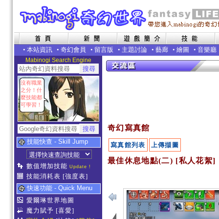
•
本站資訊
•
奇幻會員
•
留言版
•
主題討論
•
藝廊
•
繪圖
•
音樂廳
Mabinogi Search Engine
沒有職業
之分！什
麼技能都
可學習！
奇幻寫真館
技能快查 - Skill Jump
寫真館列表
上傳擷圖
最佳休息地點(二) [私人花絮]
數值增加技能
Update !
技能消耗表
[強度表]
快速功能 - Quick Menu
愛爾琳世界地圖
魔力賦予
[喜愛]