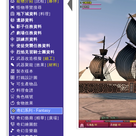
寵物介紹
[比較]
[夥伴]
怪物導覽搜尋
地下城資料
[料理]
遺跡資料
影子任務資料
劇場任務資料
訓練所資料
使徒突襲任務資料
烈焰見習騎士團資料
武器改造模擬
[細工]
武器聚能
[效果]
[材料]
製衣樣本
打鐵設計圖
可生產物品
料理食譜
角色稱號
食物效果
奇幻系列 - Fantasy
奇幻藝廊
[精華]
[廣場]
奇幻繪圖館
奇幻音樂廳