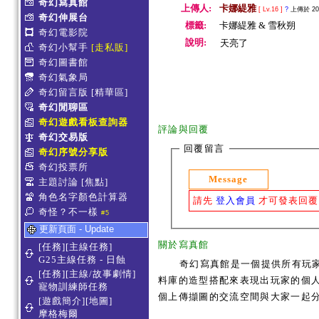
奇幻寫真館
上傳人:
卡娜緹雅
[ Lv.16 ]
?
上傳於 2012
奇幻伸展台
標籤:
卡娜緹雅 & 雪秋朔
奇幻電影院
說明:
天亮了
奇幻小幫手
[走私販]
奇幻圖書館
奇幻氣象局
奇幻留言版
[精華區]
奇幻閒聊區
奇幻遊戲看板查詢器
評論與回覆
奇幻交易版
回覆留言
奇幻序號分享版
奇幻投票所
Message
主題討論
[焦點]
角色名字顏色計算器
請先
登入會員
才可發表回覆
奇怪？不一樣
#5
更新頁面 - Update
關於寫真館
[任務][主線任務]
G25主線任務 - 日蝕
奇幻寫真館是一個提供所有玩
[任務][主線/故事劇情]
料庫的造型搭配來表現出玩家的個人服
寵物訓練師任務
個上傳擷圖的交流空間與大家一起
[遊戲簡介][地圖]
摩格梅爾