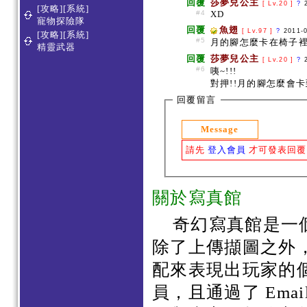
回覆
莎夢兒公主
[ Lv.20 ]
?
[攻略][系統]
#4
XD
寵物探險隊
回覆
魚翅
[ Lv.97 ]
?
2011-
[攻略][系統]
#5
月的腳怎麼卡在椅子裡
精靈武器
回覆
莎夢兒公主
[ Lv.20 ]
?
#6
咦~!!!
對押!!月的腳怎麼會卡
回覆留言
Message
請先
登入會員
才可發表回覆
關於寫真館
奇幻寫真館是一
除了上傳擷圖之外
配來表現出玩家的
員，且通過了 Em