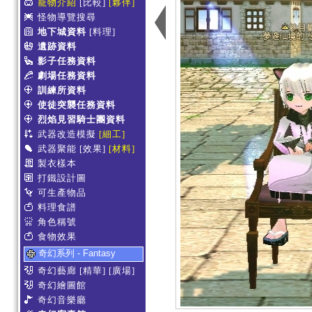
寵物介紹
[比較]
[夥伴]
怪物導覽搜尋
地下城資料
[料理]
遺跡資料
影子任務資料
劇場任務資料
訓練所資料
使徒突襲任務資料
烈焰見習騎士團資料
武器改造模擬
[細工]
武器聚能
[效果]
[材料]
製衣樣本
打鐵設計圖
可生產物品
料理食譜
角色稱號
食物效果
奇幻系列 - Fantasy
奇幻藝廊
[精華]
[廣場]
奇幻繪圖館
奇幻音樂廳