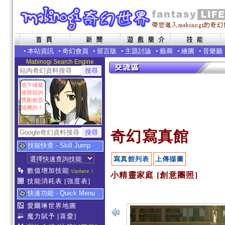
•
本站資訊
•
奇幻會員
•
留言版
•
主題討論
•
藝廊
•
繪圖
•
音樂廳
Mabinogi Search Engine
地下城最
後寶箱的
獎勵都是
隨機的！
奇幻寫真館
技能快查 - Skill Jump
寫真館列表
上傳擷圖
數值增加技能
Update !
小精靈家庭 [創意團照]
技能消耗表
[強度表]
快速功能 - Quick Menu
愛爾琳世界地圖
魔力賦予
[喜愛]