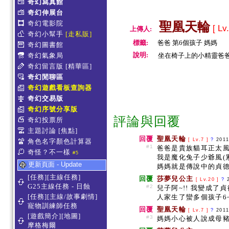
奇幻寫真館
奇幻伸展台
奇幻電影院
聖凰天輪
[ Lv
上傳人:
奇幻小幫手
[走私販]
標籤:
爸爸 第6個孩子 媽媽
奇幻圖書館
說明:
奇幻氣象局
坐在椅子上的小精靈爸爸媽媽
奇幻留言版
[精華區]
奇幻閒聊區
奇幻遊戲看板查詢器
奇幻交易版
奇幻序號分享版
評論與回覆
奇幻投票所
主題討論
[焦點]
回覆
聖凰天輪
[ Lv.7 ]
?
2011
角色名字顏色計算器
#1
爸爸是貴族貓耳正太風 
奇怪？不一樣
#5
我是魔化兔子少爺風(
更新頁面 - Update
媽媽就是傳說中的貞德之
[任務][主線任務]
回覆
莎夢兒公主
[ Lv.20 ]
?
G25主線任務 - 日蝕
#2
兒子阿~!! 我變成了貞
[任務][主線/故事劇情]
人家生了蠻多個孩子6~
寵物訓練師任務
回覆
聖凰天輪
[ Lv.7 ]
?
2011
[遊戲簡介][地圖]
#3
媽媽小心被人說成母豬拉(
摩格梅爾