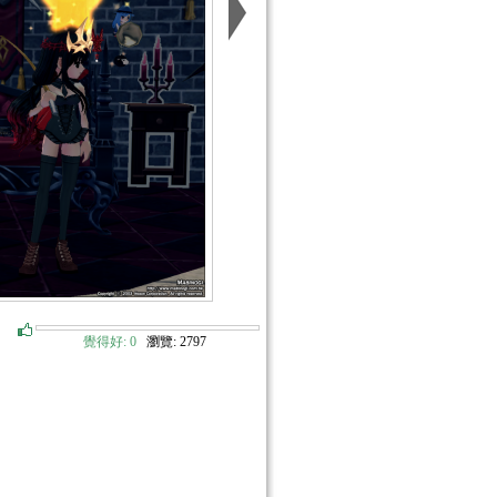
覺得好:
0
瀏覽: 2797