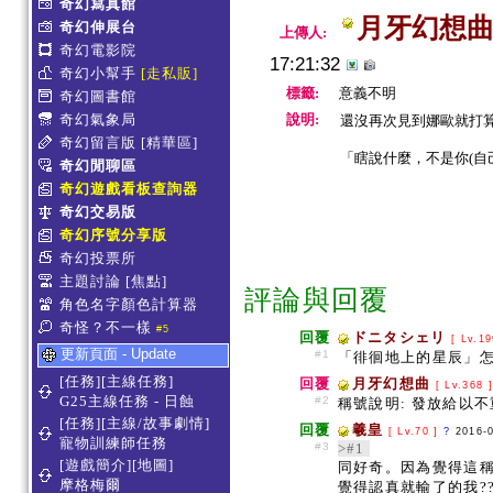
奇幻寫真館
月牙幻想
奇幻伸展台
上傳人:
奇幻電影院
17:21:32
奇幻小幫手
[走私販]
標籤:
意義不明
奇幻圖書館
奇幻氣象局
說明:
還沒再次見到娜歐就打
奇幻留言版
[精華區]
「瞎說什麼，不是你(自己
奇幻閒聊區
奇幻遊戲看板查詢器
奇幻交易版
奇幻序號分享版
奇幻投票所
主題討論
[焦點]
評論與回覆
角色名字顏色計算器
奇怪？不一樣
#5
回覆
ドニタシェリ
[ Lv.1
更新頁面 - Update
#1
「徘徊地上的星辰」
[任務][主線任務]
回覆
月牙幻想曲
[ Lv.368 
G25主線任務 - 日蝕
#2
稱號說明: 發放給以不
[任務][主線/故事劇情]
回覆
羲皇
[ Lv.70 ]
?
2016-
寵物訓練師任務
#3
>#1
[遊戲簡介][地圖]
同好奇。因為覺得這
摩格梅爾
覺得認真就輸了的我?