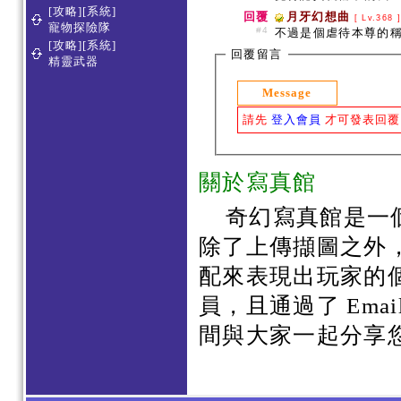
[攻略][系統]
回覆
月牙幻想曲
[ Lv.368 
寵物探險隊
#4
不過是個虐待本尊的稱
[攻略][系統]
回覆留言
精靈武器
Message
請先
登入會員
才可發表回覆
關於寫真館
奇幻寫真館是一
除了上傳擷圖之外
配來表現出玩家的
員，且通過了 Em
間與大家一起分享