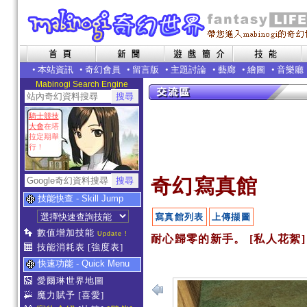
•
本站資訊
•
奇幻會員
•
留言版
•
主題討論
•
藝廊
•
繪圖
•
音樂廳
Mabinogi Search Engine
騎士競技
大會
在塔
拉定期舉
行！
奇幻寫真館
技能快查 - Skill Jump
寫真館列表
上傳擷圖
數值增加技能
Update !
耐心歸零的新手。 [私人花絮]
技能消耗表
[強度表]
快速功能 - Quick Menu
愛爾琳世界地圖
魔力賦予
[喜愛]