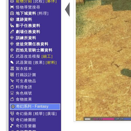
寵物介紹
[比較]
[夥伴]
怪物導覽搜尋
地下城資料
[料理]
遺跡資料
影子任務資料
劇場任務資料
訓練所資料
使徒突襲任務資料
烈焰見習騎士團資料
武器改造模擬
[細工]
武器聚能
[效果]
[材料]
製衣樣本
打鐵設計圖
可生產物品
料理食譜
角色稱號
食物效果
奇幻系列 - Fantasy
奇幻藝廊
[精華]
[廣場]
奇幻繪圖館
奇幻音樂廳