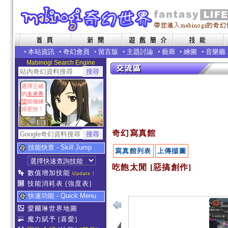
•
本站資訊
•
奇幻會員
•
留言版
•
主題討論
•
藝廊
•
繪圖
•
音樂廳
Mabinogi Search Engine
選擇正確
的
未來希
望
能修練
得更快！
奇幻寫真館
技能快查 - Skill Jump
寫真館列表
上傳擷圖
吃飽太閒 [惡搞創作]
數值增加技能
Update !
技能消耗表
[強度表]
快速功能 - Quick Menu
愛爾琳世界地圖
魔力賦予
[喜愛]