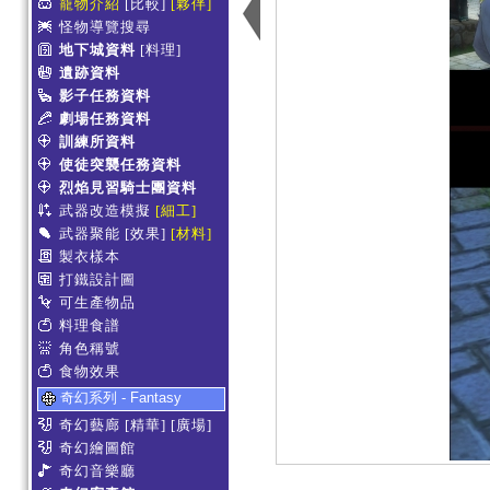
寵物介紹
[比較]
[夥伴]
怪物導覽搜尋
地下城資料
[料理]
遺跡資料
影子任務資料
劇場任務資料
訓練所資料
使徒突襲任務資料
烈焰見習騎士團資料
武器改造模擬
[細工]
武器聚能
[效果]
[材料]
製衣樣本
打鐵設計圖
可生產物品
料理食譜
角色稱號
食物效果
奇幻系列 - Fantasy
奇幻藝廊
[精華]
[廣場]
奇幻繪圖館
奇幻音樂廳