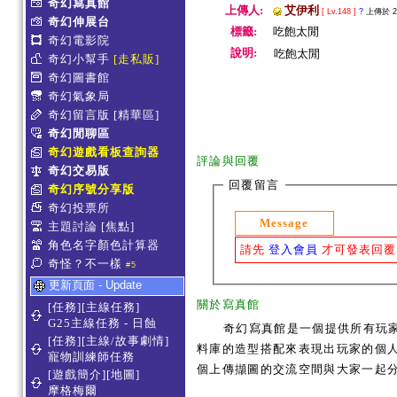
奇幻寫真館
上傳人:
艾伊利
[ Lv.148 ]
?
上傳於 201
奇幻伸展台
標籤:
吃飽太閒
奇幻電影院
說明:
吃飽太閒
奇幻小幫手
[走私販]
奇幻圖書館
奇幻氣象局
奇幻留言版
[精華區]
奇幻閒聊區
奇幻遊戲看板查詢器
評論與回覆
奇幻交易版
回覆留言
奇幻序號分享版
奇幻投票所
Message
主題討論
[焦點]
角色名字顏色計算器
請先
登入會員
才可發表回覆
奇怪？不一樣
#5
更新頁面 - Update
關於寫真館
[任務][主線任務]
G25主線任務 - 日蝕
奇幻寫真館是一個提供所有玩
[任務][主線/故事劇情]
料庫的造型搭配來表現出玩家的個人服
寵物訓練師任務
個上傳擷圖的交流空間與大家一起
[遊戲簡介][地圖]
摩格梅爾