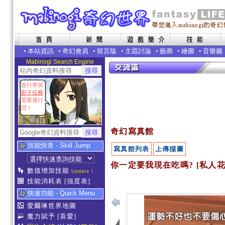
•
本站資訊
•
奇幻會員
•
留言版
•
主題討論
•
藝廊
•
繪圖
•
音樂廳
Mabinogi Search Engine
進行菁英
影子任務
需要通行
證！
奇幻寫真館
技能快查 - Skill Jump
寫真館列表
上傳擷圖
你一定要我現在吃嗎? [私人花
數值增加技能
Update !
技能消耗表
[強度表]
快速功能 - Quick Menu
愛爾琳世界地圖
魔力賦予
[喜愛]