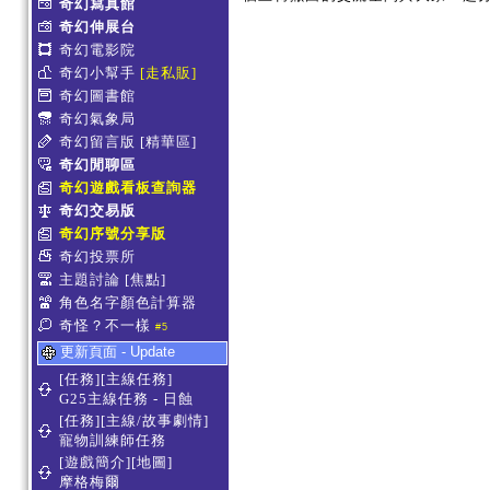
奇幻寫真館
奇幻伸展台
奇幻電影院
奇幻小幫手
[走私販]
奇幻圖書館
奇幻氣象局
奇幻留言版
[精華區]
奇幻閒聊區
奇幻遊戲看板查詢器
奇幻交易版
奇幻序號分享版
奇幻投票所
主題討論
[焦點]
角色名字顏色計算器
奇怪？不一樣
#5
更新頁面 - Update
[任務][主線任務]
G25主線任務 - 日蝕
[任務][主線/故事劇情]
寵物訓練師任務
[遊戲簡介][地圖]
摩格梅爾