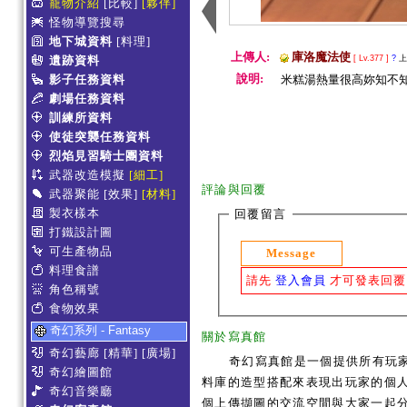
寵物介紹
[比較]
[夥伴]
怪物導覽搜尋
地下城資料
[料理]
上傳人:
庫洛魔法使
遺跡資料
[ Lv.377 ]
?
上
說明:
影子任務資料
米糕湯熱量很高妳知不知
劇場任務資料
訓練所資料
使徒突襲任務資料
烈焰見習騎士團資料
武器改造模擬
[細工]
評論與回覆
武器聚能
[效果]
[材料]
製衣樣本
回覆留言
打鐵設計圖
可生產物品
Message
料理食譜
請先
登入會員
才可發表回覆
角色稱號
食物效果
奇幻系列 - Fantasy
關於寫真館
奇幻藝廊
[精華]
[廣場]
奇幻寫真館是一個提供所有玩
奇幻繪圖館
料庫的造型搭配來表現出玩家的個人服
奇幻音樂廳
個上傳擷圖的交流空間與大家一起