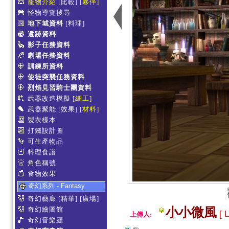
寵物介紹
[比較]
[夥伴]
怪物導覽搜尋
地下城資料
[料理]
遺跡資料
影子任務資料
劇場任務資料
訓練所資料
使徒突襲任務資料
烈焰見習騎士團資料
武器改造模擬
[細工]
武器聚能
[效果]
[材料]
製衣樣本
打鐵設計圖
可生產物品
料理食譜
角色稱號
食物效果
奇幻系列 - Fantasy
奇幻藝廊
[精華]
[廣場]
奇幻繪圖館
小小微風
[ L
上傳人:
奇幻音樂廳