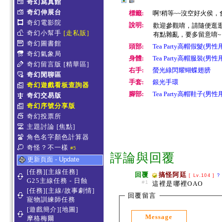
奇幻寫真館
奇幻伸展台
標籤:
啊!稍等~~沒空好火侯，會
奇幻電影院
說明:
歡迎參觀唷，請隨便逛逛
奇幻小幫手
[走私販]
有點雜亂，要多留意唷~
奇幻圖書館
頭部:
Tea Party高帽假髮(男性
奇幻氣象局
身體:
Tea Party高帽服裝(男性
奇幻留言版
[精華區]
右手:
螢光綠閃耀蝴蝶翅膀
奇幻閒聊區
手套:
銀光手環
奇幻遊戲看板查詢器
腳部:
Tea Party高帽鞋子(男性
奇幻交易版
奇幻序號分享版
奇幻投票所
主題討論
[焦點]
角色名字顏色計算器
奇怪？不一樣
#5
評論與回覆
更新頁面 - Update
[任務][主線任務]
回覆
搞怪阿廷
[ Lv.104 ]
?
G25主線任務 - 日蝕
#1
這裡是哪裡OAO
[任務][主線/故事劇情]
回覆留言
寵物訓練師任務
[遊戲簡介][地圖]
Message
摩格梅爾