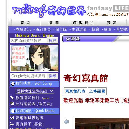
•
本站資訊
•
奇幻會員
•
留言版
•
主題討論
•
藝廊
•
繪圖
•
音樂廳
Mabinogi Search Engine
歡迎透過
回報提供
你整理的
資料～
奇幻寫真館
技能快查 - Skill Jump
寫真館列表
上傳擷圖
數值增加技能
Update !
歡迎光臨 幸運草染劑工坊 [造
技能消耗表
[強度表]
快速功能 - Quick Menu
愛爾琳世界地圖
魔力賦予
[喜愛]