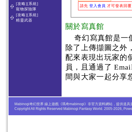
[攻略][系統]
請先
登入會員
才可發表回覆
寵物探險隊
[攻略][系統]
精靈武器
關於寫真館
奇幻寫真館是一
除了上傳擷圖之外
配來表現出玩家的
員，且通過了 Em
間與大家一起分享
Mabinogi奇幻世界 線上遊戲《瑪奇mabinogi》非官方資料網站，
Copyright All Rights Reserved Mabinogi Fantasy World. 2005-2026, Po