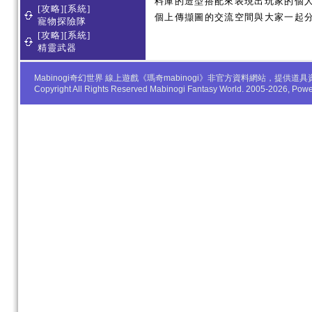
料庫的造型搭配來表現出玩家的個人服
[攻略][系統]
個上傳擷圖的交流空間與大家一起
寵物探險隊
[攻略][系統]
精靈武器
Mabinogi奇幻世界 線上遊戲《瑪奇mabinogi》非官方資料網站，
Copyright All Rights Reserved Mabinogi Fantasy World. 2005-2026, Po