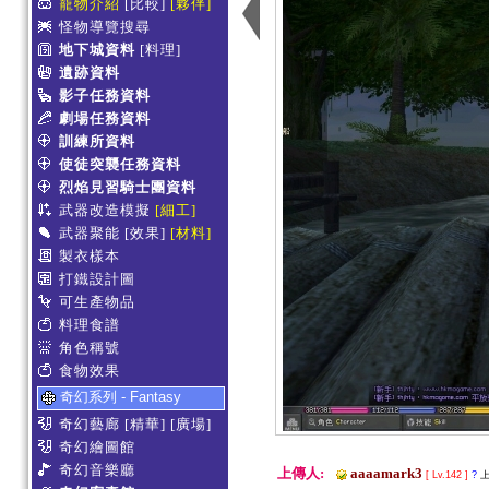
寵物介紹
[比較]
[夥伴]
怪物導覽搜尋
地下城資料
[料理]
遺跡資料
影子任務資料
劇場任務資料
訓練所資料
使徒突襲任務資料
烈焰見習騎士團資料
武器改造模擬
[細工]
武器聚能
[效果]
[材料]
製衣樣本
打鐵設計圖
可生產物品
料理食譜
角色稱號
食物效果
奇幻系列 - Fantasy
奇幻藝廊
[精華]
[廣場]
奇幻繪圖館
奇幻音樂廳
上傳人:
aaaamark3
[ Lv.142 ]
?
上