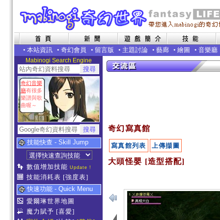
•
本站資訊
•
奇幻會員
•
留言版
•
主題討論
•
藝廊
•
繪圖
•
音樂廳
Mabinogi Search Engine
奇幻音樂
廳
有很多
樂譜與歌
曲喔～
奇幻寫真館
技能快查 - Skill Jump
寫真館列表
上傳擷圖
大頭怪嬰 [造型搭配]
數值增加技能
Update !
技能消耗表
[強度表]
快速功能 - Quick Menu
愛爾琳世界地圖
魔力賦予
[喜愛]