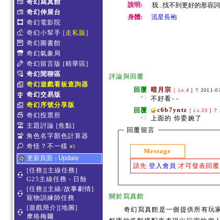
奇幻寫真館
說明:
我...找不到更好的形容
奇幻伸展台
身體:
流星長袍
奇幻電影院
奇幻小幫手
[走私販]
奇幻圖書館
奇幻氣象局
奇幻留言版
[精華區]
奇幻閒聊區
評論與回覆
奇幻遊戲看板查詢器
回覆
暗月宗
[ Lv.4 ]
?
2011-0
奇幻交易版
#1
不好看- -
奇幻序號分享版
c6b7yntz
回覆
[ Lv.30 ]
?
奇幻投票所
上面的 你委婉了
#2
主題討論
[焦點]
回覆留言
角色名字顏色計算器
奇怪？不一樣
#5
Message
更新頁面 - Update
請先
登入會員
才可發表回覆
[任務][主線任務]
G25主線任務 - 日蝕
[任務][主線/故事劇情]
關於寫真館
寵物訓練師任務
[遊戲簡介][地圖]
奇幻寫真館是一個提供所有玩
摩格梅爾