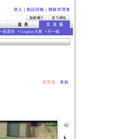
登入
｜
勘誤回報
｜
聯絡管理者
•
投票所
•
Cosplay大賽
•
不一樣
管理員：
呆欽