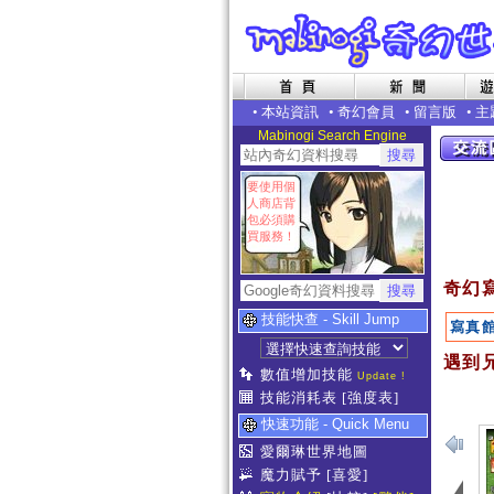
•
本站資訊
•
奇幻會員
•
留言版
•
主
Mabinogi Search Engine
要使用個
人商店背
包必須購
買服務！
奇幻
技能快查 - Skill Jump
寫真
遇到兄
數值增加技能
Update !
技能消耗表
[強度表]
快速功能 - Quick Menu
愛爾琳世界地圖
魔力賦予
[喜愛]