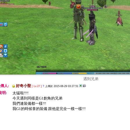
遇到兄弟
傳人:
好奇小聖
[ Lv.27 ]
?
上傳於 2015-08-29 03:27:51
說明:
太猛啦!!!!
今天遇到同樣是G1創角的兄弟
我們連裝備都一樣!!!
我G1的時候拿的裝備 跟他是完全一模一樣!!!