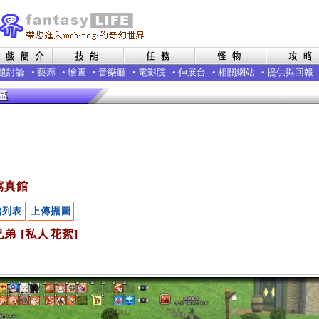
題討論
•
藝廊
•
繪圖
•
音樂廳
•
電影院
•
伸展台
•
相關網站
•
提供與回報
寫真館
館列表
上傳擷圖
弟 [私人花絮]