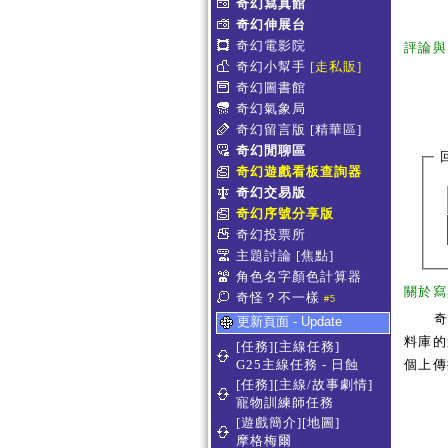
奇幻寫真館
奇幻伸展台
奇幻電影院
評論與
奇幻小幫手
[走私販]
奇幻圖書館
奇幻氣象局
奇幻留言版
[精華區]
奇幻閒聊區
奇幻遊戲看板查詢器
奇幻交易版
奇幻序號分享版
奇幻投票所
主題討論
[焦點]
角色名字顏色計算器
關於寫
奇怪？不一樣
#5
更新頁面 - Update
料庫的
[任務][主線任務]
G25主線任務 - 日蝕
個上傳
[任務][主線/故事劇情]
寵物訓練師任務
[遊戲簡介][地圖]
摩格梅爾