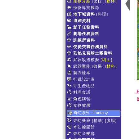
寵物介紹
[比較]
[夥伴]
怪物導覽搜尋
地下城資料
[料理]
遺跡資料
影子任務資料
劇場任務資料
訓練所資料
使徒突襲任務資料
烈焰見習騎士團資料
武器改造模擬
[細工]
武器聚能
[效果]
[材料]
製衣樣本
打鐵設計圖
可生產物品
上
料理食譜
角色稱號
食物效果
奇幻系列 - Fantasy
奇幻藝廊
[精華]
[廣場]
奇幻繪圖館
奇幻音樂廳