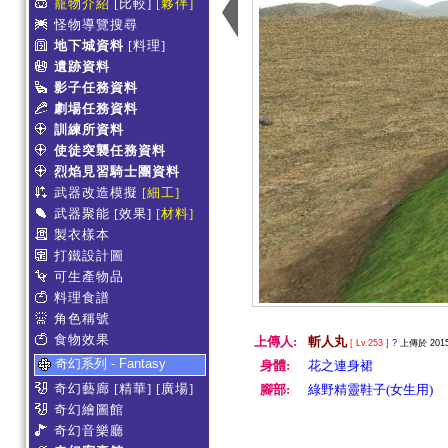
寵物介紹
[比較]
[夥伴]
怪物導覽搜尋
地下城資料
[料理]
遺跡資料
影子任務資料
劇場任務資料
訓練所資料
使徒突襲任務資料
烈焰見習騎士團資料
武器改造模擬
[細工]
武器聚能
[效果]
[材料]
製衣樣本
打鐵設計圖
可生產物品
料理食譜
角色稱號
食物效果
上傳人:
斬人丸
[ Lv.253 ]
?
上傳於 2015-
奇幻系列 - Fantasy
身體:
花之連身裙
奇幻藝廊
[精華]
[廣場]
腳部:
綠野精靈鞋子(女生用)
奇幻繪圖館
奇幻音樂廳