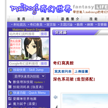
•
本站資訊
•
奇幻會員
•
留言版
•
主題討論
•
藝廊
•
繪圖
•
音樂廳
Mabinogi Search Engine
奇幻音樂
廳
有很多
樂譜與歌
曲喔～
奇幻寫真館
技能快查 - Skill Jump
寫真館列表
上傳擷圖
深色系花裙 [造型搭配]
數值增加技能
Update !
技能消耗表
[強度表]
快速功能 - Quick Menu
愛爾琳世界地圖
魔力賦予
[喜愛]