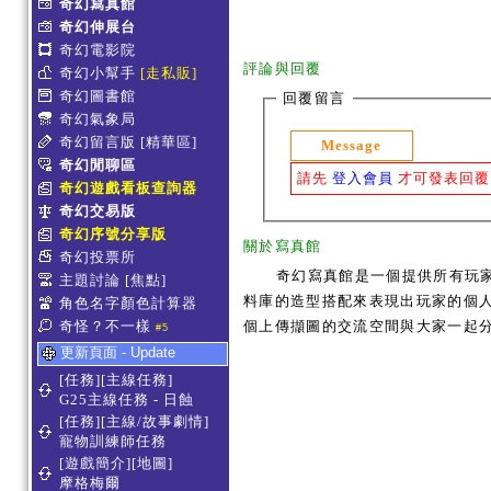
奇幻寫真館
奇幻伸展台
奇幻電影院
評論與回覆
奇幻小幫手
[走私販]
奇幻圖書館
回覆留言
奇幻氣象局
奇幻留言版
[精華區]
Message
奇幻閒聊區
請先
登入會員
才可發表回覆
奇幻遊戲看板查詢器
奇幻交易版
奇幻序號分享版
關於寫真館
奇幻投票所
奇幻寫真館是一個提供所有玩
主題討論
[焦點]
料庫的造型搭配來表現出玩家的個人服
角色名字顏色計算器
奇怪？不一樣
個上傳擷圖的交流空間與大家一起
#5
更新頁面 - Update
[任務][主線任務]
G25主線任務 - 日蝕
[任務][主線/故事劇情]
寵物訓練師任務
[遊戲簡介][地圖]
摩格梅爾