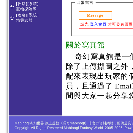
回覆留言
[攻略][系統]
寵物探險隊
[攻略][系統]
Message
精靈武器
請先
登入會員
才可發表回覆
關於寫真館
奇幻寫真館是一
除了上傳擷圖之外
配來表現出玩家的
員，且通過了 Em
間與大家一起分享
Mabinogi奇幻世界 線上遊戲《瑪奇mabinogi》非官方資料網站，
Copyright All Rights Reserved Mabinogi Fantasy World. 2005-2026, Po