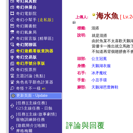
奇幻寫真館
奇幻伸展台
奇幻電影院
海水魚
[ Lv.2
上傳人:
奇幻小幫手
[走私販]
奇幻圖書館
標籤:
混搭
奇幻氣象局
說明:
就是混搭
奇幻留言版
[精華區]
由於魚某不太喜歡天鵝湖
奇幻閒聊區
當優卡一推出就立馬敗
奇幻遊戲看板查詢器
不知道再背個翅膀會不會更
奇幻交易版
頭部:
公主冠冕
奇幻序號分享版
身體:
天鵝湖衣服
奇幻投票所
右手:
冰矛魔杖
主題討論
[焦點]
手套:
小丑手環
角色名字顏色計算器
腳部:
天鵝湖芭蕾舞鞋
奇怪？不一樣
#5
更新頁面 - Update
[任務][主線任務]
G25主線任務 - 日蝕
[任務][主線/故事劇情]
寵物訓練師任務
評論與回覆
[遊戲簡介][地圖]
摩格梅爾