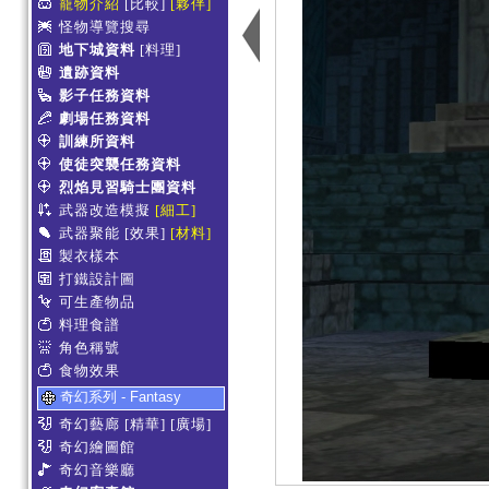
寵物介紹
[比較]
[夥伴]
怪物導覽搜尋
地下城資料
[料理]
遺跡資料
影子任務資料
劇場任務資料
訓練所資料
使徒突襲任務資料
烈焰見習騎士團資料
武器改造模擬
[細工]
武器聚能
[效果]
[材料]
製衣樣本
打鐵設計圖
可生產物品
料理食譜
角色稱號
食物效果
奇幻系列 - Fantasy
奇幻藝廊
[精華]
[廣場]
奇幻繪圖館
奇幻音樂廳