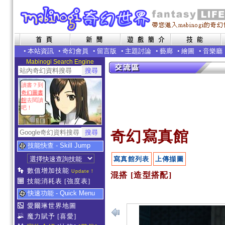
•
本站資訊
•
奇幻會員
•
留言版
•
主題討論
•
藝廊
•
繪圖
•
音樂廳
Mabinogi Search Engine
讀書？到
奇幻圖書
館
去閱讀
吧！
奇幻寫真館
技能快查 - Skill Jump
寫真館列表
上傳擷圖
數值增加技能
Update !
混搭 [造型搭配]
技能消耗表
[強度表]
快速功能 - Quick Menu
愛爾琳世界地圖
魔力賦予
[喜愛]