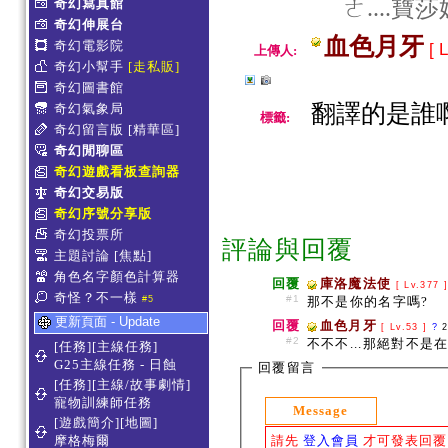
ㄜ....
奇幻寫真館
奇幻伸展台
血色月牙
奇幻電影院
[ L
上傳人:
奇幻小幫手
[走私販]
奇幻圖書館
翻譯的是誰啊
奇幻氣象局
標籤:
奇幻留言版
[精華區]
奇幻閒聊區
奇幻遊戲看板查詢器
奇幻交易版
奇幻序號分享版
奇幻投票所
評論與回覆
主題討論
[焦點]
角色名字顏色計算器
回覆
庫洛魔法使
[ Lv.377 
奇怪？不一樣
#1
#5
那不是你的名字嗎?
更新頁面 - Update
回覆
血色月牙
[ Lv.53 ]
?
#2
不不不...那絕對不是
[任務][主線任務]
G25主線任務 - 日蝕
回覆留言
[任務][主線/故事劇情]
寵物訓練師任務
Message
[遊戲簡介][地圖]
請先
登入會員
才可發表回覆
摩格梅爾