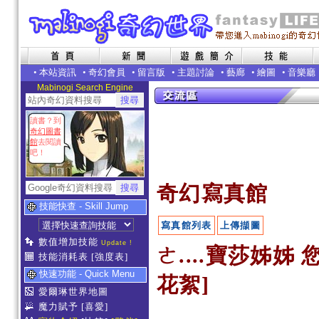
•
本站資訊
•
奇幻會員
•
留言版
•
主題討論
•
藝廊
•
繪圖
•
音樂廳
Mabinogi Search Engine
讀書？到
奇幻圖書
館
去閱讀
吧！
奇幻寫真館
技能快查 - Skill Jump
寫真館列表
上傳擷圖
數值增加技能
Update !
ㄜ....寶莎姊姊
技能消耗表
[強度表]
快速功能 - Quick Menu
花絮]
愛爾琳世界地圖
魔力賦予
[喜愛]