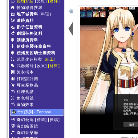
寵物介紹
[比較]
[夥伴]
怪物導覽搜尋
地下城資料
[料理]
遺跡資料
影子任務資料
劇場任務資料
訓練所資料
使徒突襲任務資料
烈焰見習騎士團資料
武器改造模擬
[細工]
武器聚能
[效果]
[材料]
製衣樣本
打鐵設計圖
可生產物品
料理食譜
角色稱號
食物效果
奇幻系列 - Fantasy
奇幻藝廊
[精華]
[廣場]
奇幻繪圖館
奇幻音樂廳