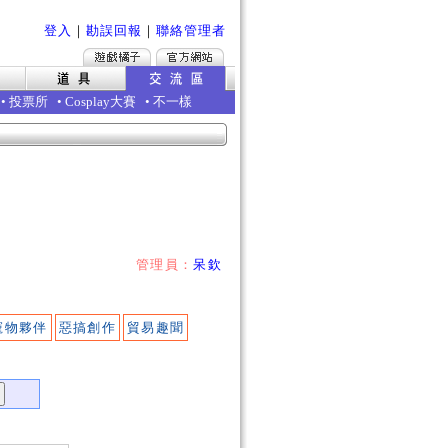
登入
｜
勘誤回報
｜
聯絡管理者
•
投票所
•
Cosplay大賽
•
不一樣
管理員：
呆欽
寵物夥伴
惡搞創作
貿易趣聞