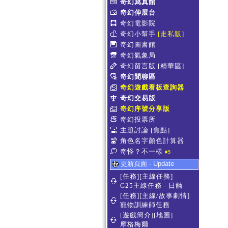
奇幻寫真館
奇幻伸展台
奇幻電影院
奇幻小幫手
[走私販]
奇幻圖書館
奇幻氣象局
奇幻留言版
[精華區]
奇幻閒聊區
奇幻遊戲看板查詢器
奇幻交易版
奇幻序號分享版
奇幻投票所
主題討論
[焦點]
角色名字顏色計算器
奇怪？不一樣
#5
更新頁面 - Update
[任務][主線任務]
G25主線任務 - 日蝕
[任務][主線/故事劇情]
寵物訓練師任務
[遊戲簡介][地圖]
摩格梅爾