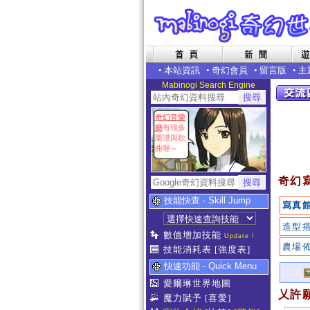
•
本站資訊
•
奇幻會員
•
留言版
•
主
Mabinogi Search Engine
奇幻音樂
廳
有很多
樂譜與歌
曲喔～
奇幻
技能快查 - Skill Jump
寫真
造型
數值增加技能
Update !
農場
技能消耗表
[強度表]
快速功能 - Quick Menu
愛爾琳世界地圖
乂許
魔力賦予
[喜愛]