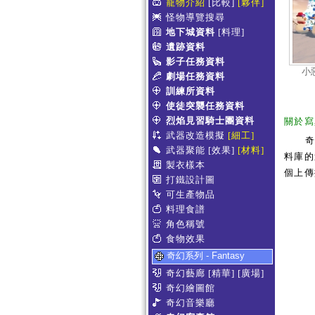
寵物介紹
[比較]
[夥伴]
怪物導覽搜尋
地下城資料
[料理]
遺跡資料
影子任務資料
小
劇場任務資料
訓練所資料
使徒突襲任務資料
烈焰見習騎士團資料
關於寫
武器改造模擬
[細工]
武器聚能
[效果]
[材料]
料庫的
製衣樣本
個上傳
打鐵設計圖
可生產物品
料理食譜
角色稱號
食物效果
奇幻系列 - Fantasy
奇幻藝廊
[精華]
[廣場]
奇幻繪圖館
奇幻音樂廳