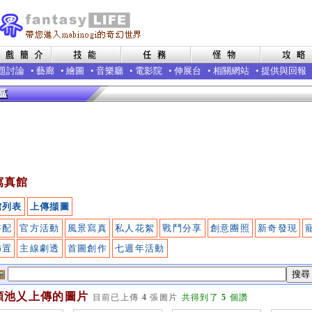
題討論
•
藝廊
•
繪圖
•
音樂廳
•
電影院
•
伸展台
•
相關網站
•
提供與回報
寫真館
館列表
上傳擷圖
搭配
官方活動
風景寫真
私人花絮
戰鬥分享
創意團照
新奇發現
佈置
主線劇透
首圖創作
七週年活動
願池乂上傳的圖片
目前已上傳
4
張圖片
共得到了
5
個讚