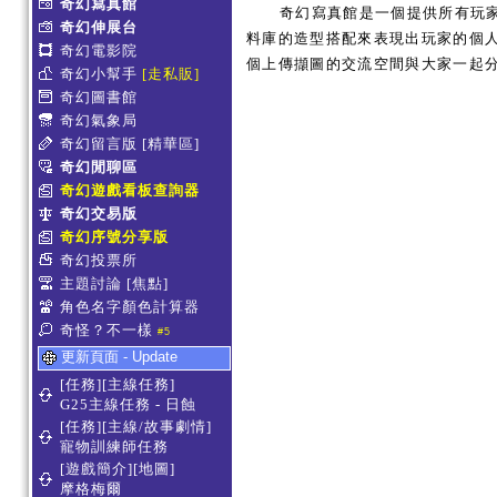
奇幻寫真館
奇幻寫真館是一個提供所有玩
奇幻伸展台
料庫的造型搭配來表現出玩家的個人服
奇幻電影院
個上傳擷圖的交流空間與大家一起
奇幻小幫手
[走私販]
奇幻圖書館
奇幻氣象局
奇幻留言版
[精華區]
奇幻閒聊區
奇幻遊戲看板查詢器
奇幻交易版
奇幻序號分享版
奇幻投票所
主題討論
[焦點]
角色名字顏色計算器
奇怪？不一樣
#5
更新頁面 - Update
[任務][主線任務]
G25主線任務 - 日蝕
[任務][主線/故事劇情]
寵物訓練師任務
[遊戲簡介][地圖]
摩格梅爾