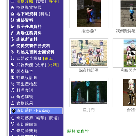
寵物介紹
[比較]
[夥伴]
怪物導覽搜尋
地下城資料
[料理]
遺跡資料
影子任務資料
推進器(?
我倒覺得這
劇場任務資料
訓練所資料
使徒突襲任務資料
烈焰見習騎士團資料
武器改造模擬
[細工]
武器聚能
[效果]
[材料]
深夜拍照團
和服閃光
製衣樣本
打鐵設計圖
可生產物品
料理食譜
角色稱號
食物效果
星月門
合體
奇幻系列 - Fantasy
奇幻藝廊
[精華]
[廣場]
奇幻繪圖館
奇幻音樂廳
關於寫真館