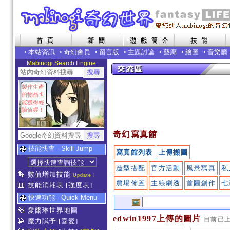
•
本站資訊
•
奇幻會員
•
留言版
•
主題討論
•
藝廊
•
繪圖
•
音樂廳
Mabinogi Search Engine
製作生產
的物品也
能獲得經
驗值喔！
奇幻寫真館
技能快查 - Skill Jump
寫真館列表
上傳擷圖
造型搭配
官方活動
風景寫真
私
數值增加技能
Update !
農場佈置
主線劇透
首圖創作
七
技能消耗表
[強度表]
快速功能 - Quick Menu
愛爾琳世界地圖
edwin1997上傳的圖片
目前已
魔力賦予
[喜愛]