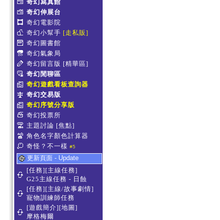
奇幻寫真館
奇幻伸展台
奇幻電影院
奇幻小幫手
[走私販]
奇幻圖書館
奇幻氣象局
奇幻留言版
[精華區]
奇幻閒聊區
奇幻遊戲看板查詢器
奇幻交易版
奇幻序號分享版
奇幻投票所
主題討論
[焦點]
角色名字顏色計算器
奇怪？不一樣
#5
更新頁面 - Update
[任務][主線任務]
G25主線任務 - 日蝕
[任務][主線/故事劇情]
寵物訓練師任務
[遊戲簡介][地圖]
摩格梅爾