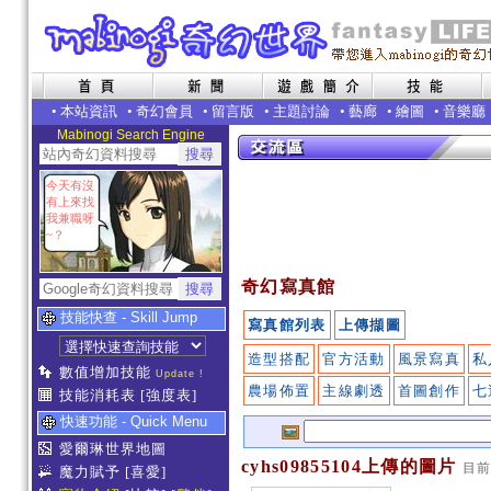
•
本站資訊
•
奇幻會員
•
留言版
•
主題討論
•
藝廊
•
繪圖
•
音樂廳
Mabinogi Search Engine
今天有沒
有上來找
我兼職呀
~？
奇幻寫真館
技能快查 - Skill Jump
寫真館列表
上傳擷圖
造型搭配
官方活動
風景寫真
私
數值增加技能
Update !
農場佈置
主線劇透
首圖創作
七
技能消耗表
[強度表]
快速功能 - Quick Menu
愛爾琳世界地圖
cyhs09855104上傳的圖片
目
魔力賦予
[喜愛]