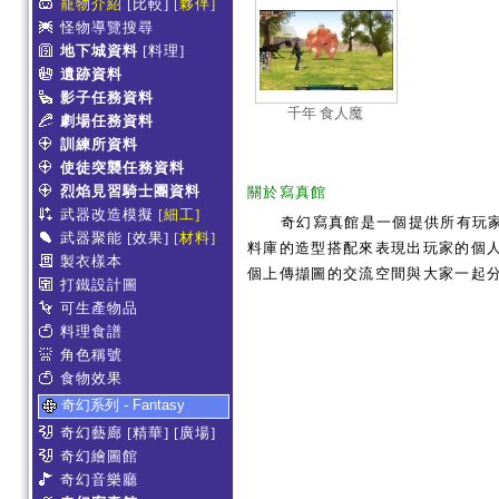
寵物介紹
[比較]
[夥伴]
怪物導覽搜尋
地下城資料
[料理]
遺跡資料
影子任務資料
千年 食人魔
劇場任務資料
訓練所資料
使徒突襲任務資料
烈焰見習騎士團資料
關於寫真館
武器改造模擬
[細工]
奇幻寫真館是一個提供所有玩
武器聚能
[效果]
[材料]
料庫的造型搭配來表現出玩家的個人服
製衣樣本
個上傳擷圖的交流空間與大家一起
打鐵設計圖
可生產物品
料理食譜
角色稱號
食物效果
奇幻系列 - Fantasy
奇幻藝廊
[精華]
[廣場]
奇幻繪圖館
奇幻音樂廳