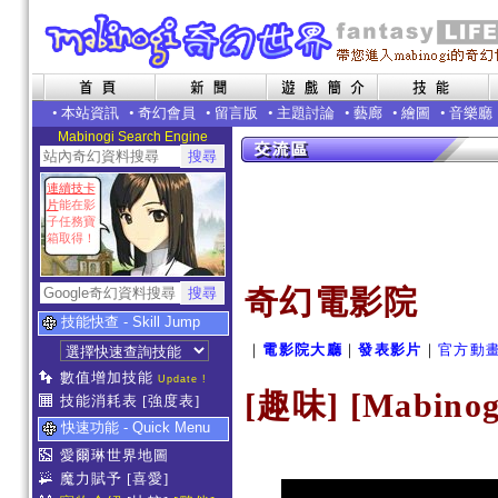
•
本站資訊
•
奇幻會員
•
留言版
•
主題討論
•
藝廊
•
繪圖
•
音樂廳
Mabinogi Search Engine
連續技卡
片
能在影
子任務寶
箱取得！
奇幻電影院
技能快查 - Skill Jump
｜
電影院大廳
｜
發表影片
｜
官方動
數值增加技能
Update !
[趣味] [Mabin
技能消耗表
[強度表]
快速功能 - Quick Menu
愛爾琳世界地圖
魔力賦予
[喜愛]