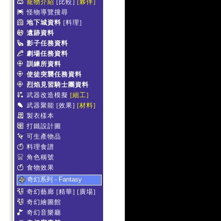
寵物介紹
[比較]
[夥伴]
怪物導覽搜尋
地下城資料
[料理]
遺跡資料
影子任務資料
劇場任務資料
訓練所資料
使徒突襲任務資料
烈焰見習騎士團資料
武器改造模擬
[細工]
武器聚能
[效果]
[材料]
製衣樣本
打鐵設計圖
可生產物品
料理食譜
角色稱號
食物效果
奇幻系列 - Fantasy
奇幻藝廊
[精華]
[廣場]
奇幻繪圖館
奇幻音樂廳