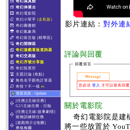
奇幻寫真館
奇幻伸展台
奇幻電影院
奇幻小幫手
[走私販]
影片連結：
對外連
奇幻圖書館
奇幻氣象局
奇幻留言版
[精華區]
奇幻閒聊區
奇幻遊戲看板查詢器
評論與回覆
奇幻交易版
奇幻序號分享版
回覆留言
奇幻投票所
主題討論
[焦點]
Message
角色名字顏色計算器
您必須
登入
才可以發表回覆
奇怪？不一樣
#5
更新頁面 - Update
[任務][主線任務]
關於電影院
G25主線任務 - 日蝕
[任務][主線/故事劇情]
奇幻電影院是建構於
寵物訓練師任務
[遊戲簡介][地圖]
將一些放置於 You
摩格梅爾