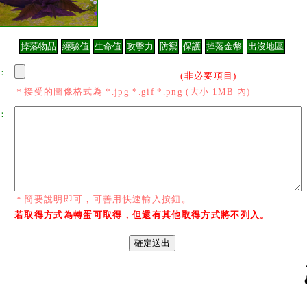
：
(非必要項目)
＊接受的圖像格式為 *.jpg *.gif *.png (大小 1MB 內)
：
＊簡要說明即可，可善用快速輸入按鈕。
若取得方式為轉蛋可取得，但還有其他取得方式將不列入。