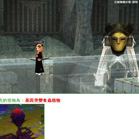
充的怪物為：
基因突變食蟲植物