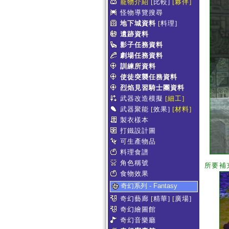
寵物介紹
[比較]
[夥伴]
怪物導覽搜尋
地下城資料
[料理]
遺跡資料
影子任務資料
劇場任務資料
訓練所資料
使徒突襲任務資料
烈焰見習騎士團資料
武器改造模擬
[細工]
武器聚能
[效果]
[材料]
製衣樣本
打鐵設計圖
可生產物品
料理食譜
角色稱號
所要補
食物效果
奇幻系列 - Fantasy
奇幻藝廊
[精華]
[廣場]
奇幻繪圖館
奇幻音樂廳