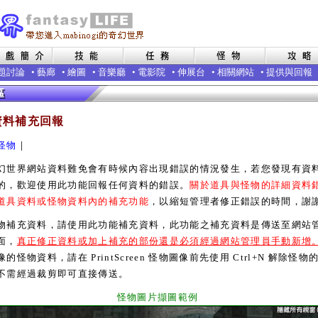
題討論
•
藝廊
•
繪圖
•
音樂廳
•
電影院
•
伸展台
•
相關網站
•
提供與回報
資料補充回報
怪物
｜
界網站資料難免會有時候內容出現錯誤的情況發生，若您發現有資
的，歡迎使用此功能回報任何資料的錯誤。
關於道具與怪物的詳細資料
道具資料或怪物資料內的補充功能
，以縮短管理者修正錯誤的時間，謝
充資料，請使用此功能補充資料，此功能之補充資料是傳送至網站
面，
真正修正資料或加上補充的部份還是必須經過網站管理員手動新增
的怪物資料，請在 PrintScreen 怪物圖像前先使用 Ctrl+N 解除怪物
不需經過裁剪即可直接傳送。
怪物圖片擷圖範例