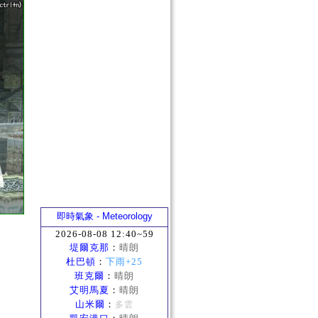
即時氣象 - Meteorology
2026-08-08 12:40~59
堤爾克那
：
晴朗
杜巴頓
：
下雨+25
班克爾
：
晴朗
艾明馬夏
：
晴朗
山米爾
：
多雲