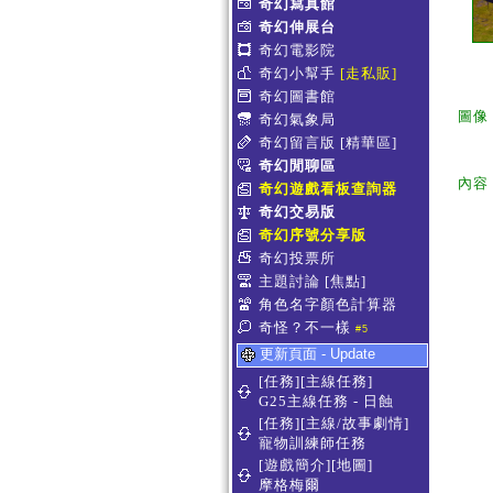
奇幻寫真館
奇幻伸展台
奇幻電影院
奇幻小幫手
[走私販]
奇幻圖書館
圖像
奇幻氣象局
奇幻留言版
[精華區]
奇幻閒聊區
內容
奇幻遊戲看板查詢器
奇幻交易版
奇幻序號分享版
奇幻投票所
主題討論
[焦點]
角色名字顏色計算器
奇怪？不一樣
#5
更新頁面 - Update
[任務][主線任務]
G25主線任務 - 日蝕
[任務][主線/故事劇情]
寵物訓練師任務
[遊戲簡介][地圖]
摩格梅爾