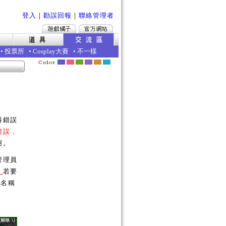
登入
｜
勘誤回報
｜
聯絡管理者
•
投票所
•
Cosplay大賽
•
不一樣
料錯誤
錯誤，
謝。
管理員
。
若要
的名稱