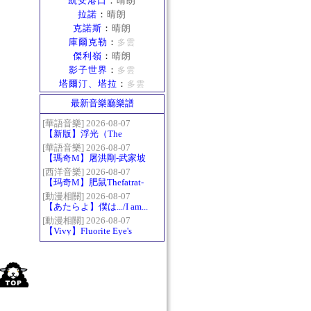
凱安港口
：
晴朗
拉諾
：
晴朗
克諾斯
：
晴朗
庫爾克勒
：
多雲
傑利嶺
：
晴朗
影子世界
：
多雲
塔爾汀、塔拉
：
多雲
最新音樂廳樂譜
[華語音樂] 2026-08-07
【新版】浮光（The
History）：六和弦
[華語音樂] 2026-08-07
【瑪奇M】屠洪剛-武家坡
2021
[西洋音樂] 2026-08-07
【玛奇M】肥鼠Thefatrat-
Monody
[動漫相關] 2026-08-07
【あたらよ】僕は.../I am...
（我內心的糟糕念頭/僕の
[動漫相關] 2026-08-07
【Vivy】Fluorite Eye's
心のヤバイやつ第二季
Song
OP）