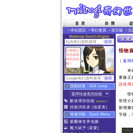
•
本站資訊
•
奇幻會員
•
留言版
•
主
Mabinogi Search Engine
怪物
玩遊戲記
得也要適
時的休息
｜
返回
喔！
奇幻世
要修正
請使用
技能快查 - Skill Jump
怪物補
數值增加技能
管理介
Update !
技能消耗表
[強度表]
新增圖像
快速功能 - Quick Menu
字樣，
愛爾琳世界地圖
魔力賦予
[喜愛]