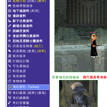
寵物介紹
[比較]
[夥伴]
怪物導覽搜尋
地下城資料
[料理]
遺跡資料
影子任務資料
劇場任務資料
訓練所資料
使徒突襲任務資料
烈焰見習騎士團資料
武器改造模擬
[細工]
武器聚能
[效果]
[材料]
製衣樣本
打鐵設計圖
可生產物品
料理食譜
角色稱號
所要補充的怪物為：
洞穴面具哥布林
食物效果
奇幻系列 - Fantasy
奇幻藝廊
[精華]
[廣場]
奇幻繪圖館
奇幻音樂廳