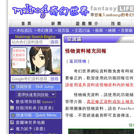
•
本站資訊
•
奇幻會員
•
留言版
•
主題討論
•
藝廊
•
繪圖
•
音樂廳
Mabinogi Search Engine
怪物資料補充回報
現實的每
天都有不
同日期效
｜
返回怪物
｜
果！
奇幻世界網站資料難免會有時候內
要修正的，歡迎使用此功能回報任何
請使用道具資料或怪物資料內的補充
技能快查 - Skill Jump
怪物補充資料，請使用此功能補充
數值增加技能
管理介面，
真正修正資料或加上補充
Update !
技能消耗表
[強度表]
新增圖像的怪物資料，請在 PrintSc
快速功能 - Quick Menu
字樣，不需經過裁剪即可直接傳送。
愛爾琳世界地圖
怪
魔力賦予
[喜愛]