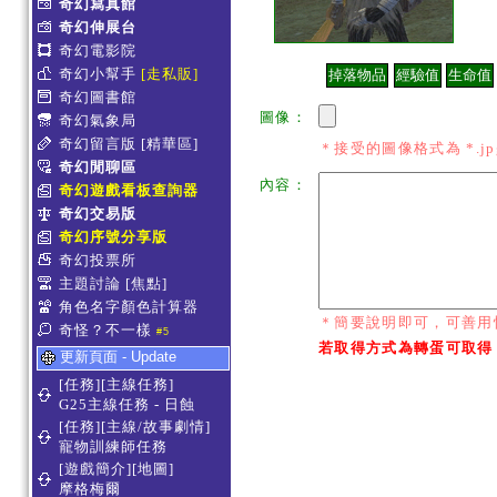
奇幻寫真館
奇幻伸展台
奇幻電影院
奇幻小幫手
[走私販]
奇幻圖書館
圖像：
奇幻氣象局
奇幻留言版
[精華區]
＊接受的圖像格式為 *.jpg *
奇幻閒聊區
內容：
奇幻遊戲看板查詢器
奇幻交易版
奇幻序號分享版
奇幻投票所
主題討論
[焦點]
角色名字顏色計算器
＊簡要說明即可，可善用
奇怪？不一樣
#5
若取得方式為轉蛋可取得
更新頁面 - Update
[任務][主線任務]
G25主線任務 - 日蝕
[任務][主線/故事劇情]
寵物訓練師任務
[遊戲簡介][地圖]
摩格梅爾