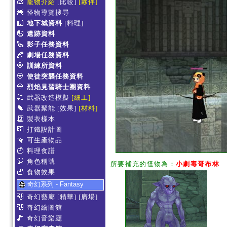
寵物介紹
[比較]
[夥伴]
怪物導覽搜尋
地下城資料
[料理]
遺跡資料
影子任務資料
劇場任務資料
訓練所資料
使徒突襲任務資料
烈焰見習騎士團資料
武器改造模擬
[細工]
武器聚能
[效果]
[材料]
製衣樣本
打鐵設計圖
可生產物品
料理食譜
角色稱號
所要補充的怪物為：
小劇毒哥布林
食物效果
奇幻系列 - Fantasy
奇幻藝廊
[精華]
[廣場]
奇幻繪圖館
奇幻音樂廳