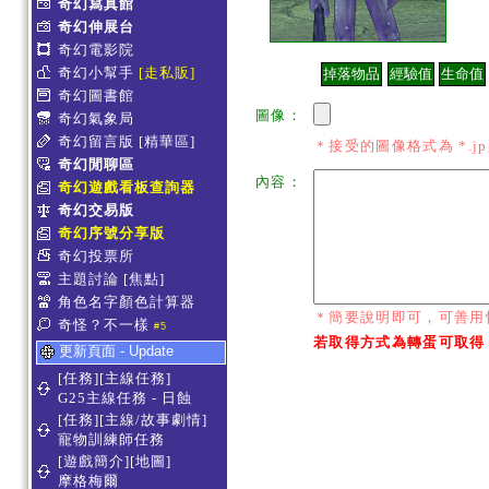
奇幻寫真館
奇幻伸展台
奇幻電影院
奇幻小幫手
[走私販]
奇幻圖書館
圖像：
奇幻氣象局
奇幻留言版
[精華區]
＊接受的圖像格式為 *.jpg *
奇幻閒聊區
內容：
奇幻遊戲看板查詢器
奇幻交易版
奇幻序號分享版
奇幻投票所
主題討論
[焦點]
角色名字顏色計算器
＊簡要說明即可，可善用
奇怪？不一樣
#5
若取得方式為轉蛋可取得
更新頁面 - Update
[任務][主線任務]
G25主線任務 - 日蝕
[任務][主線/故事劇情]
寵物訓練師任務
[遊戲簡介][地圖]
摩格梅爾