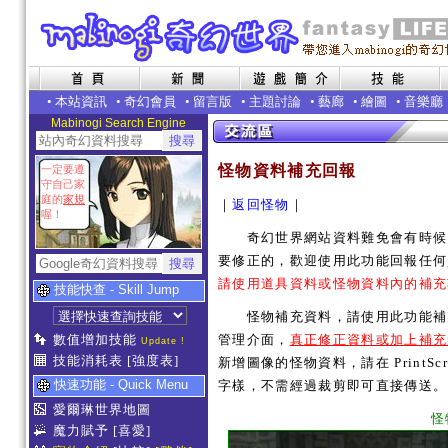
•
本站資訊
•
奇幻會員
•
留言版
•
主題討論
•
藝廊
•
繪圖
•
音樂廳
Mabinogi Search Engine
怪物資料補充回報
一定要遵
守自己家
庭的
家規
｜
返回怪物
｜
喔！
奇幻世界網站資料難免會有時候內
要修正的，歡迎使用此功能回報任何
請使用道具資料或怪物資料內的補充
技能快查 - Skill Jump
怪物補充資料，請使用此功能補充
數值增加技能
管理介面，
真正修正資料或加上補充
Update !
技能消耗表
[強度表]
新增圖像的怪物資料，請在 PrintSc
快速功能 - Quick Menu
字樣，不需經過裁剪即可直接傳送。
愛爾琳世界地圖
怪
魔力賦予
[喜愛]