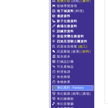
寵物介紹
[比較]
[夥伴]
怪物導覽搜尋
地下城資料
[料理]
遺跡資料
影子任務資料
劇場任務資料
訓練所資料
使徒突襲任務資料
烈焰見習騎士團資料
武器改造模擬
[細工]
武器聚能
[效果]
[材料]
製衣樣本
打鐵設計圖
可生產物品
料理食譜
角色稱號
食物效果
奇幻系列 - Fantasy
奇幻藝廊
[精華]
[廣場]
奇幻繪圖館
奇幻音樂廳