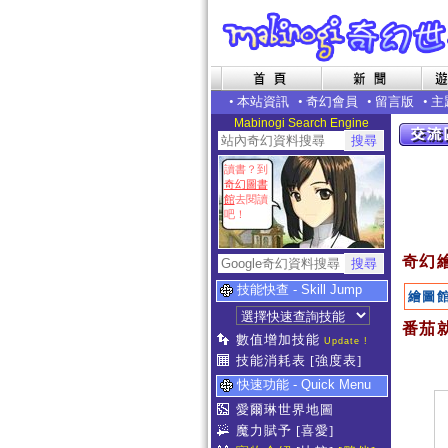
•
本站資訊
•
奇幻會員
•
留言版
•
主
Mabinogi Search Engine
讀書？到
奇幻圖書
館
去閱讀
吧！
奇幻
技能快查 - Skill Jump
繪圖
番茄就
數值增加技能
Update !
技能消耗表
[強度表]
快速功能 - Quick Menu
愛爾琳世界地圖
魔力賦予
[喜愛]