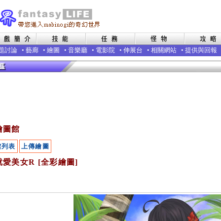
題討論
•
藝廊
•
繪圖
•
音樂廳
•
電影院
•
伸展台
•
相關網站
•
提供與回報
繪圖館
館列表
上傳繪圖
愛美女R [全彩繪圖]