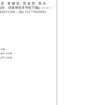
型、香.烟.型、挥.发.型、香.水.
还请用安卓手机下载p o t a t
51268，QQ:13177662892
com
il.com
il.com