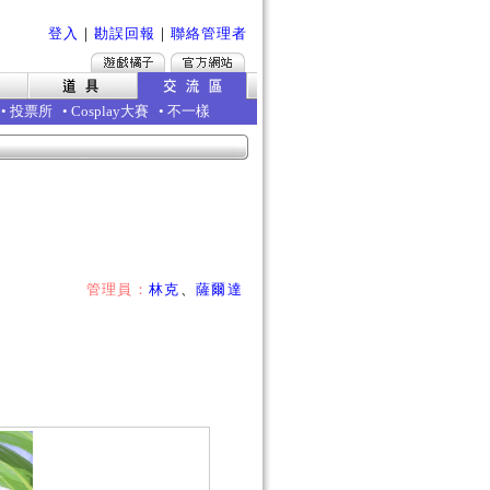
登入
｜
勘誤回報
｜
聯絡管理者
•
投票所
•
Cosplay大賽
•
不一樣
管理員：
林克
、
薩爾達