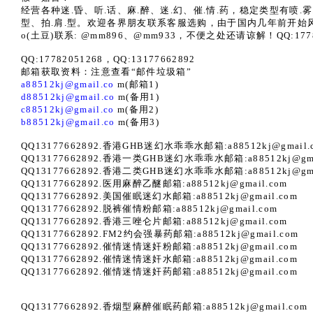
经营各种迷.昏、听.话、麻.醉、迷.幻、催.情.药，稳定类型有喷.雾.
型、拍.肩.型。欢迎各界朋友联系客服选购，由于国内几年前开始风控，
o(土豆)联系: @mm896、@mm933，不便之处还请谅解！QQ:177820
QQ:17782051268，QQ:13177662892
邮箱获取资料：注意查看“邮件垃圾箱”
a88512kj@gmail.co
m(邮箱1)
d88512kj@gmail.co
m(备用1)
c88512kj@gmail.co
m(备用2)
b88512kj@gmail.co
m(备用3)
QQ13177662892.香港GHB迷幻水乖乖水邮箱:a88512kj@gmail.
QQ13177662892.香港一类GHB迷幻水乖乖水邮箱:a88512kj@gma
QQ13177662892.香港二类GHB迷幻水乖乖水邮箱:a88512kj@gma
QQ13177662892.医用麻醉乙醚邮箱:a88512kj@gmail.com
QQ13177662892.美国催眠迷幻水邮箱:a88512kj@gmail.com
QQ13177662892.脱裤催情粉邮箱:a88512kj@gmail.com
QQ13177662892.香港三唑仑片邮箱:a88512kj@gmail.com
QQ13177662892.FM2约会强暴药邮箱:a88512kj@gmail.com
QQ13177662892.催情迷情迷奸粉邮箱:a88512kj@gmail.com
QQ13177662892.催情迷情迷奸水邮箱:a88512kj@gmail.com
QQ13177662892.催情迷情迷奸药邮箱:a88512kj@gmail.com
QQ13177662892.香烟型麻醉催眠药邮箱:a88512kj@gmail.com