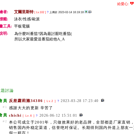
給愛心:
繪者:
艾爾里斯特
[ Lv.102 ]
?
上傳於 2023-02-14 16:19:18
標籤:
泳衣/性感/歐派
畫工具:
平板電腦
說明:
為什麼叫番茄?因為最討厭吃番茄(
所以大家最愛送番茄給他A_A
主題討論
會員
反差蘿莉瀨34386
2023-03-28 17:23:40
[ Lv.2 ]
?
#1
感謝大大的更新 辛苦了
會員
chichi
2026-06-12 15:51:01
[ Lv.6 ]
?
#2
本公司成立于2001年，只做效果好的老品牌，全部都是厂家直销
销售国内外稳定渠道，信誉绝对保证。长期得到国内外道上朋友一
假一赔百！