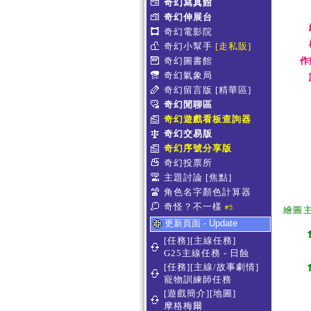
奇幻寫真館
奇幻伸展台
奇幻電影院
奇幻小幫手
[走私販]
奇幻圖書館
作
奇幻氣象局
奇幻留言版
[精華區]
奇幻閒聊區
奇幻遊戲看板查詢器
奇幻交易版
奇幻序號分享版
奇幻投票所
主題討論
[焦點]
角色名字顏色計算器
奇怪？不一樣
#5
繪圖
更新頁面 - Update
[任務][主線任務]
G25主線任務 - 日蝕
[任務][主線/故事劇情]
寵物訓練師任務
[遊戲簡介][地圖]
摩格梅爾