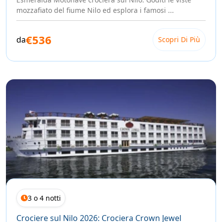
La
crociera sul Lago Nasser
è un'esperienza
mozzafiato del fiume Nilo ed esplora i famosi ...
completamente diversa — silenziosa, quasi senza altri
turisti, con Abu Simbel che ti aspetta all'alba come una
visione.
€536
da
Scopri Di Più
Non sai da dove iniziare?
Compila il modulo qui sotto. Un nostro esperto ti contatterà
personalmente, ascolterà le tue aspettative e ti aiuterà a
costruire la crociera giusta per te: nei giorni giusti, con la
nave giusta, senza compromessi.
Il Nilo ti aspetta. Lascia che sia lui a raccontarti l'Egitto.
3 o 4 notti
Crociere sul Nilo 2026: Crociera Crown Jewel