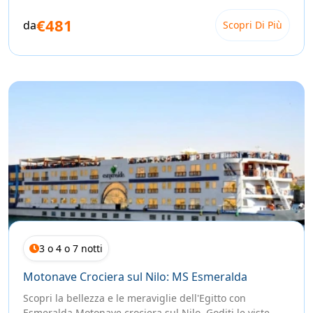
Motonave o Dahabeya: come scegliere la
€481
da
Scopri Di Più
nave giusta
Ogni imbarcazione ha il suo carattere. Se cerchi il miglior
rapporto qualità-prezzo, le nostre
crociere sul Nilo
su
motonave offrono piscina, ristorante e cabine ampie con
comfort reale.
Se invece vuoi qualcosa di più intimo, le Dahabeye — le
storiche barche a vela del Nilo — ospitano solo 8-12
persone a bordo e attraccano in villaggi e isole che le
grandi navi non possono raggiungere. Trovi tutte le
imbarcazioni nel nostro
catalogo completo
.
Crociera sul Lago Nasser: l'alternativa più
rara
3 o 4 o 7 notti
Il Nilo non finisce ad Assuan. Più a sud, dove pochi si
avventurano, c'è il Lago Nasser: uno specchio d'acqua
Motonave Crociera sul Nilo: MS Esmeralda
immenso circondato dal deserto, con i templi salvati dalle
acque quando fu costruita la diga.
Scopri la bellezza e le meraviglie dell'Egitto con
Esmeralda Motonave crociera sul Nilo. Goditi le viste