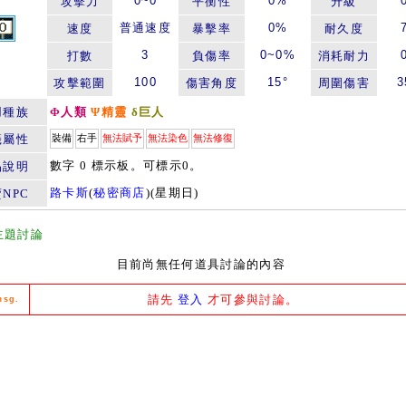
0~0
0%
攻擊力
平衡性
升級
普通速度
0%
速度
暴擊率
耐久度
3
0~0%
打數
負傷率
消耗耐力
100
15°
3
攻擊範圍
傷害角度
周圍傷害
用種族
Φ人類
Ψ精靈
δ巨人
籤屬性
裝備
右手
無法賦予
無法染色
無法修復
數字 0 標示板。可標示0。
品說明
路卡斯
(
秘密商店
)(星期日)
NPC
主題討論
目前尚無任何道具討論的內容
請先
登入
才可參與討論。
msg.