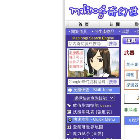
•
關於道具
•
可生產物品
•
武器
•
Mabinogi Search Engine
武器
浪漫農場
種子可以
從食品店
單手劍
兼職獲得
鋼瓶
探測器
技能快查 - Skill Jump
數值增加技能
Update !
非武器
技能消耗表
[強度表]
快速功能 - Quick Menu
0標
愛爾琳世界地圖
魔力賦予
[喜愛]