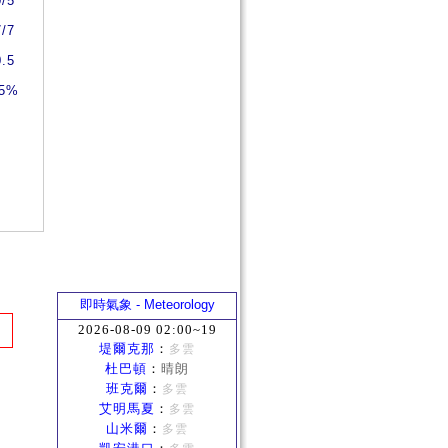
0/5
7/7
0.5
5%
即時氣象 - Meteorology
2026-08-09 02:00~19
堤爾克那
：
多雲
杜巴頓
：
晴朗
班克爾
：
多雲
艾明馬夏
：
多雲
山米爾
：
多雲