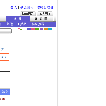
登入
｜
勘誤回報
｜
聯絡管理者
圖
•
其他
•
G點數
•
特殊搜尋
拳套
捕夢者
補充
000