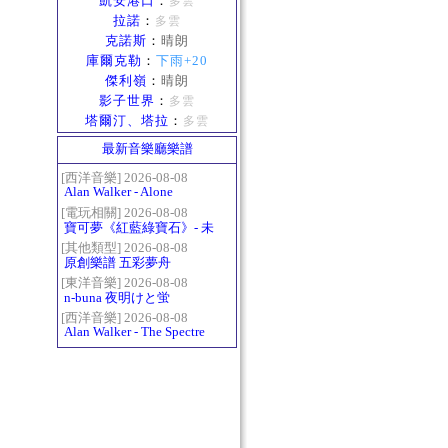
凱安港口
：
多雲
拉諾
：
多雲
克諾斯
：
晴朗
庫爾克勒
：
下雨+20
傑利嶺
：
晴朗
影子世界
：
多雲
塔爾汀、塔拉
：
多雲
最新音樂廳樂譜
[西洋音樂] 2026-08-08
Alan Walker - Alone
[電玩相關] 2026-08-08
寶可夢《紅藍綠寶石》- 未
白鎮BGM (Littleroot Town)
[其他類型] 2026-08-08
原創樂譜 五彩夢舟
[東洋音樂] 2026-08-08
n-buna 夜明けと蛍
[西洋音樂] 2026-08-08
Alan Walker - The Spectre