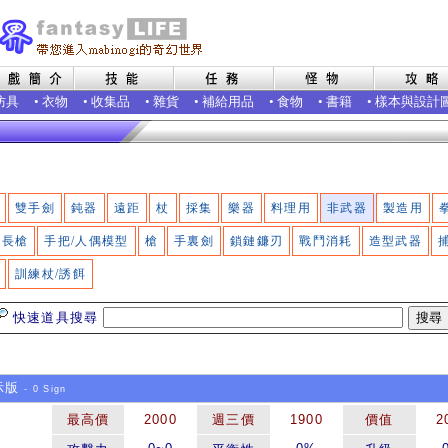
防具
•
衣物
•
收集品
•
雜貨
•
補給用品
•
食物
•
書籍
•
樣本與設計
雙手劍
鈍器
遠距
杖
採集
樂器
料理用
非武器
製造用
長槍
手把/人偶模型
槍
手裏劍
鎖鏈鐮刃
戰鬥消耗
造型武器
訓練杖/誘餌
快速道具搜尋
示版
- 0 Sign
最高價
2000
週三價
1900
價值
2