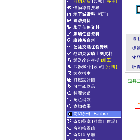
寵物介紹
[比較]
[夥伴]
怪物導覽搜尋
地下城資料
[料理]
遺跡資料
影子任務資料
劇場任務資料
適
訓練所資料
使徒突襲任務資料
標
烈焰見習騎士團資料
物
武器改造模擬
[細工]
武器聚能
[效果]
[材料]
販賣
製衣樣本
打鐵設計圖
道具
可生產物品
料理食譜
角色稱號
食物效果
奇幻系列 - Fantasy
奇幻藝廊
[精華]
[廣場]
奇幻繪圖館
奇幻音樂廳