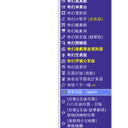
奇幻寫真館
奇幻伸展台
奇幻電影院
奇幻小幫手
[走私販]
奇幻圖書館
奇幻氣象局
奇幻留言版
[精華區]
奇幻閒聊區
奇幻遊戲看板查詢器
奇幻交易版
奇幻序號分享版
奇幻投票所
主題討論
[焦點]
角色名字顏色計算器
奇怪？不一樣
#5
更新頁面 - Update
[任務][主線任務]
G25主線任務 - 日蝕
[任務][主線/故事劇情]
寵物訓練師任務
[遊戲簡介][地圖]
摩格梅爾