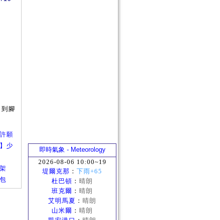
和到腳
嫦娥許願
新年】少
即時氣象 - Meteorology
2026-08-06 10:00~19
上架
堤爾克那
：
下雨+65
合包
杜巴頓
：
晴朗
班克爾
：
晴朗
艾明馬夏
：
晴朗
山米爾
：
晴朗