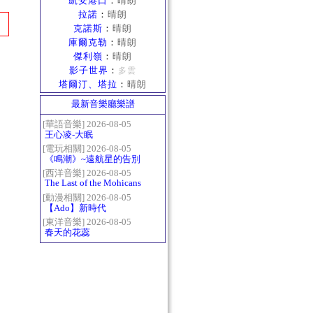
凱安港口
：
晴朗
拉諾
：
晴朗
克諾斯
：
晴朗
庫爾克勒
：
晴朗
傑利嶺
：
晴朗
影子世界
：
多雲
塔爾汀、塔拉
：
晴朗
最新音樂廳樂譜
[華語音樂] 2026-08-05
王心凌-大眠
[電玩相關] 2026-08-05
《鳴潮》~遠航星的告別
[西洋音樂] 2026-08-05
The Last of the Mohicans
最後的莫西乾人
[動漫相關] 2026-08-05
【Ado】新時代
[東洋音樂] 2026-08-05
春天的花蕊