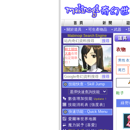
•
關於道具
•
可生產物品
•
武器
•
Mabinogi Search Engine
衣物
騎士競技
大會
在塔
拉定期舉
男性衣
行！
尾巴
技能快查 - Skill Jump
鞋子
數值增加技能
Update !
綠野精
技能消耗表
[強度表]
快速功能 - Quick Menu
愛爾琳世界地圖
魔力賦予
[喜愛]