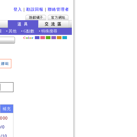
登入
｜
勘誤回報
｜
聯絡管理者
圖
•
其他
•
G點數
•
特殊搜尋
娜歐
補充
0000
0/0
0/10