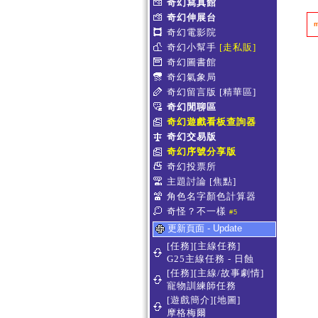
奇幻寫真館
奇幻伸展台
奇幻電影院
奇幻小幫手
[走私販]
奇幻圖書館
奇幻氣象局
奇幻留言版
[精華區]
奇幻閒聊區
奇幻遊戲看板查詢器
奇幻交易版
奇幻序號分享版
奇幻投票所
主題討論
[焦點]
角色名字顏色計算器
奇怪？不一樣
#5
更新頁面 - Update
[任務][主線任務]
G25主線任務 - 日蝕
[任務][主線/故事劇情]
寵物訓練師任務
[遊戲簡介][地圖]
摩格梅爾