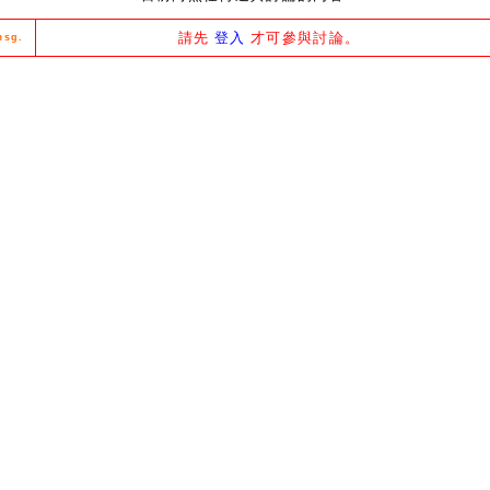
請先
登入
才可參與討論。
msg.