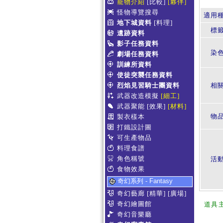
寵物介紹
[比較]
[夥伴]
怪物導覽搜尋
適用
地下城資料
[料理]
標
遺跡資料
影子任務資料
染
劇場任務資料
訓練所資料
使徒突襲任務資料
烈焰見習騎士團資料
相
武器改造模擬
[細工]
武器聚能
[效果]
[材料]
物
製衣樣本
打鐵設計圖
可生產物品
料理食譜
角色稱號
活
食物效果
奇幻系列 - Fantasy
奇幻藝廊
[精華]
[廣場]
奇幻繪圖館
道具
奇幻音樂廳