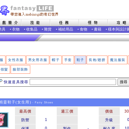
防具
•
衣物
•
收集品
•
雜貨
•
補給用品
•
食物
•
書籍
•
樣本與設計
服
女性衣服
男女用衣服
帽子
手套
鞋子
長袍/翅膀
魔法服裝
假髮
臉部裝飾
快速道具搜尋
靈鞋子(女生用)
- Fairy Shoes
最高價
週三價
價值
3
1
防禦
升級
0
-
1
保護
製作
耐久度