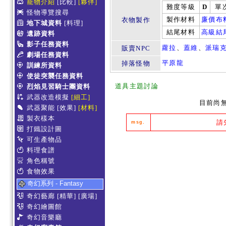
寵物介紹
[比較]
[夥伴]
難度等級
D
單
怪物導覽搜尋
製作材料
廉價布
衣物製作
地下城資料
[料理]
結尾材料
高級結
遺跡資料
影子任務資料
蘿拉
、
蓋維
、
派瑞
販賣NPC
劇場任務資料
平原龍
掉落怪物
訓練所資料
使徒突襲任務資料
道具主題討論
烈焰見習騎士團資料
武器改造模擬
[細工]
目前尚
武器聚能
[效果]
[材料]
製衣樣本
請
msg.
打鐵設計圖
可生產物品
料理食譜
角色稱號
食物效果
奇幻系列 - Fantasy
奇幻藝廊
[精華]
[廣場]
奇幻繪圖館
奇幻音樂廳