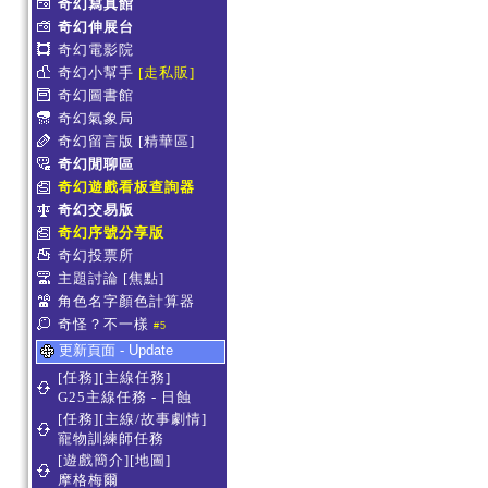
奇幻寫真館
奇幻伸展台
奇幻電影院
奇幻小幫手
[走私販]
奇幻圖書館
奇幻氣象局
奇幻留言版
[精華區]
奇幻閒聊區
奇幻遊戲看板查詢器
奇幻交易版
奇幻序號分享版
奇幻投票所
主題討論
[焦點]
角色名字顏色計算器
奇怪？不一樣
#5
更新頁面 - Update
[任務][主線任務]
G25主線任務 - 日蝕
[任務][主線/故事劇情]
寵物訓練師任務
[遊戲簡介][地圖]
摩格梅爾