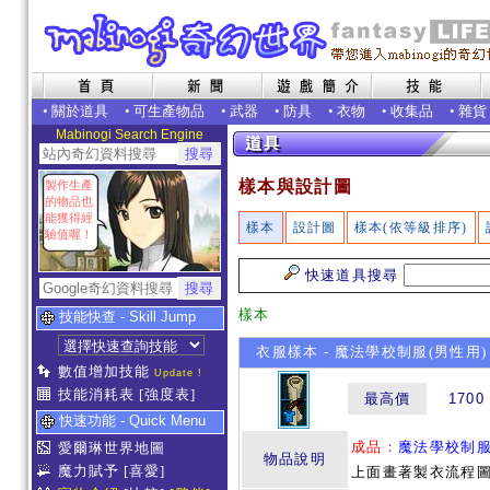
•
關於道具
•
可生產物品
•
武器
•
防具
•
衣物
•
收集品
•
雜貨
Mabinogi Search Engine
樣本與設計圖
製作生產
的物品也
能獲得經
樣本
設計圖
樣本(依等級排序)
驗值喔！
快速道具搜尋
樣本
技能快查 - Skill Jump
衣服樣本 - 魔法學校制服(男性用)
數值增加技能
Update !
技能消耗表
[強度表]
最高價
1700
快速功能 - Quick Menu
成品：
魔法學校制
愛爾琳世界地圖
物品說明
魔力賦予
[喜愛]
上面畫著製衣流程