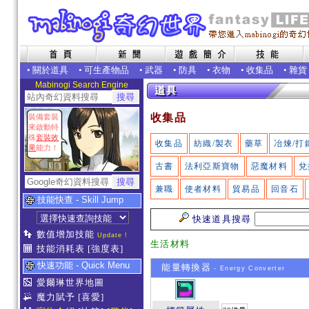
•
關於道具
•
可生產物品
•
武器
•
防具
•
衣物
•
收集品
•
雜貨
Mabinogi Search Engine
收集品
裝備套裝
來啟動特
殊
套裝效
收集品
紡織/製衣
藥草
冶煉/打
果
能力！
古書
法利亞斯寶物
惡魔材料
兌
兼職
使者材料
貿易品
回音石
技能快查 - Skill Jump
快速道具搜尋
數值增加技能
Update !
生活材料
技能消耗表
[強度表]
快速功能 - Quick Menu
能量轉換器
- Energy Converter
愛爾琳世界地圖
魔力賦予
[喜愛]