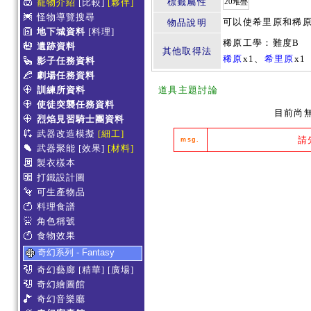
標籤屬性
寵物介紹
[比較]
[夥伴]
20堆疊
怪物導覽搜尋
可以使希里原和稀原
物品說明
地下城資料
[料理]
稀原工學：難度B
遺跡資料
其他取得法
稀原
x1、
希里原
x1
影子任務資料
劇場任務資料
訓練所資料
道具主題討論
使徒突襲任務資料
目前尚
烈焰見習騎士團資料
武器改造模擬
[細工]
請
msg.
武器聚能
[效果]
[材料]
製衣樣本
打鐵設計圖
可生產物品
料理食譜
角色稱號
食物效果
奇幻系列 - Fantasy
奇幻藝廊
[精華]
[廣場]
奇幻繪圖館
奇幻音樂廳