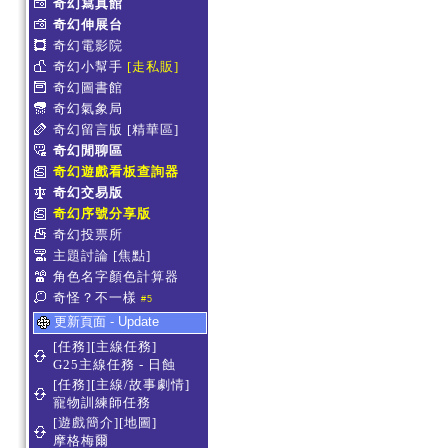
奇幻寫真館
奇幻伸展台
奇幻電影院
奇幻小幫手
[走私販]
奇幻圖書館
奇幻氣象局
奇幻留言版
[精華區]
奇幻閒聊區
奇幻遊戲看板查詢器
奇幻交易版
奇幻序號分享版
奇幻投票所
主題討論
[焦點]
角色名字顏色計算器
奇怪？不一樣
#5
更新頁面 - Update
[任務][主線任務]
G25主線任務 - 日蝕
[任務][主線/故事劇情]
寵物訓練師任務
[遊戲簡介][地圖]
摩格梅爾