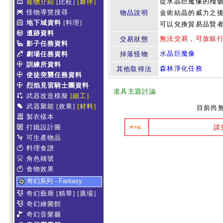
從水晶巨魔像的殘骸
寵物介紹
[比較]
[夥伴]
怪物導覽搜尋
物品說明
金術結晶的威力之後
地下城資料
[料理]
可以兌換貿易品賢者
遺跡資料
無法交易，可放銀
交易狀態
影子任務資料
水晶巨魔像
劇場任務資料
掉落怪物
訓練所資料
森林淨化任務
其他取得法
使徒突襲任務資料
烈焰見習騎士團資料
道具主題討論
武器改造模擬
[細工]
武器聚能
[效果]
[材料]
目前尚
製衣樣本
打鐵設計圖
請
msg.
可生產物品
料理食譜
角色稱號
食物效果
奇幻系列 - Fantasy
奇幻藝廊
[精華]
[廣場]
奇幻繪圖館
奇幻音樂廳