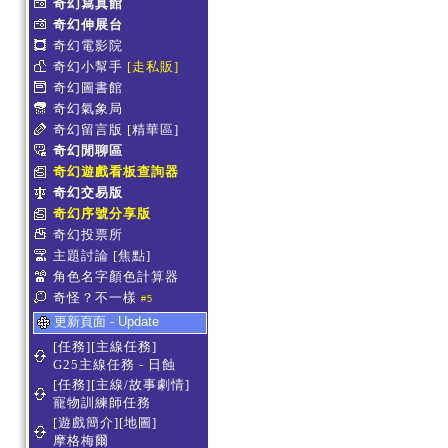
奇幻寫真館
奇幻伸展台
奇幻電影院
奇幻小幫手
[走私販]
奇幻圖書館
奇幻氣象局
奇幻留言版
[精華區]
奇幻閒聊區
奇幻遊戲看板查詢器
奇幻交易版
奇幻序號分享版
奇幻投票所
主題討論
[焦點]
角色名字顏色計算器
奇怪？不一樣
#5
更新頁面 - Update
[任務][主線任務]
G25主線任務 - 日蝕
[任務][主線/故事劇情]
寵物訓練師任務
[遊戲簡介][地圖]
摩格梅爾