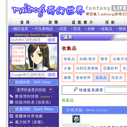
•
關於道具
•
可生產物品
•
武器
•
防具
•
衣物
•
收集品
•
雜貨
Mabinogi Search Engine
收集品
沒有職業
之分！什
麼技能都
收集品
紡織/製衣
藥草
冶煉/打
可學習！
古書
法利亞斯寶物
惡魔材料
兌
兼職
使者材料
貿易品
回音石
技能快查 - Skill Jump
快速道具搜尋
數值增加技能
Update !
貿易品
技能消耗表
[強度表]
快速功能 - Quick Menu
白色水晶
- White Crystal
愛爾琳世界地圖
魔力賦予
[喜愛]