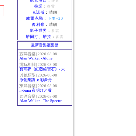
凱安港口
：
多雲
拉諾
：
多雲
克諾斯
：
晴朗
庫爾克勒
：
下雨+20
傑利嶺
：
晴朗
影子世界
：
多雲
塔爾汀、塔拉
：
多雲
最新音樂廳樂譜
[西洋音樂] 2026-08-08
Alan Walker - Alone
[電玩相關] 2026-08-08
寶可夢《紅藍綠寶石》- 未
白鎮BGM (Littleroot Town)
[其他類型] 2026-08-08
原創樂譜 五彩夢舟
[東洋音樂] 2026-08-08
n-buna 夜明けと蛍
[西洋音樂] 2026-08-08
Alan Walker - The Spectre