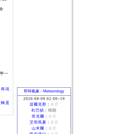
女
盔甲一
驚奇再現
即時氣象 - Meteorology
2026-08-09 02:00~19
網頁轉蛋
堤爾克那
：
多雲
杜巴頓
：
晴朗
班克爾
：
多雲
艾明馬夏
：
多雲
山米爾
：
多雲