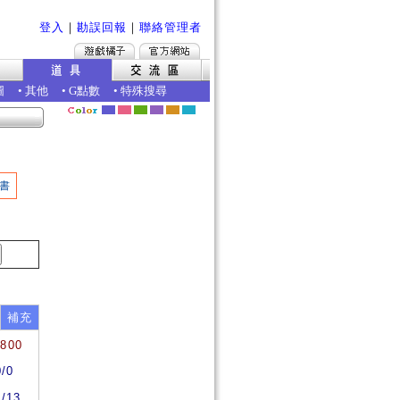
登入
｜
勘誤回報
｜
聯絡管理者
圖
•
其他
•
G點數
•
特殊搜尋
書
補充
5800
0/0
3/13