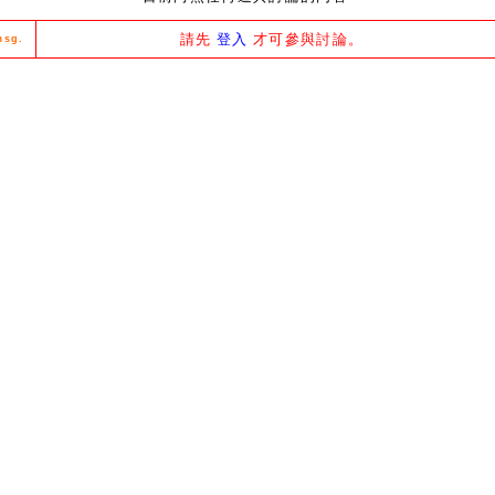
請先
登入
才可參與討論。
msg.