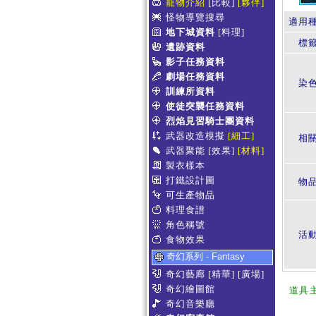
寵物介紹
[比較]
[夥伴]
怪物導覽搜尋
適用
地下城資料
[料理]
標
遺跡資料
影子任務資料
劇場任務資料
染
訓練所資料
使徒突襲任務資料
烈焰見習騎士團資料
武器改造模擬
[細工]
相
武器聚能
[效果]
[材料]
製衣樣本
打鐵設計圖
物
可生產物品
料理食譜
角色稱號
活
食物效果
奇幻系列 - Fantasy
奇幻藝廊
[精華]
[廣場]
奇幻繪圖館
道具
奇幻音樂廳