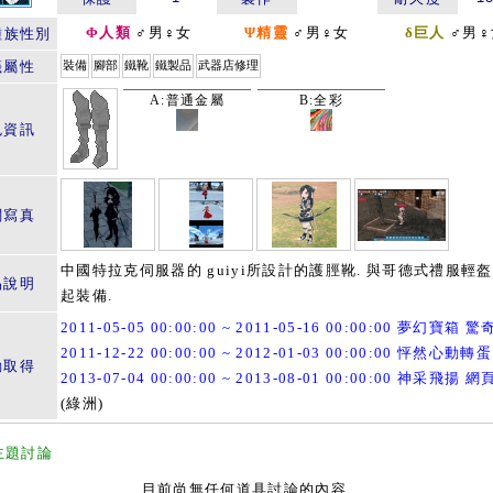
Φ人類
♂男♀女
Ψ精靈
♂男♀女
δ巨人
♂男♀
種族性別
籤屬性
裝備
腳部
鐵靴
鐵製品
武器店修理
A:普通金屬
B:全彩
色資訊
關寫真
中國特拉克伺服器的 guiyi所設計的護脛靴. 與哥德式禮服輕
品說明
起裝備.
2011-05-05 00:00:00 ~ 2011-05-16 00:00:00 夢幻寶箱 
2011-12-22 00:00:00 ~ 2012-01-03 00:00:00 怦然心動轉蛋
動取得
2013-07-04 00:00:00 ~ 2013-08-01 00:00:00 神采飛揚 
(綠洲)
主題討論
目前尚無任何道具討論的內容