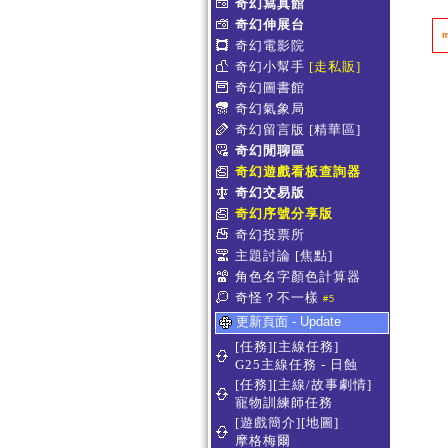
奇幻寫真館
奇幻伸展台
奇幻電影院
奇幻小幫手
[走私販]
奇幻圖書館
奇幻氣象局
奇幻留言版
[精華區]
奇幻閒聊區
奇幻遊戲看板查詢器
奇幻交易版
奇幻序號分享版
奇幻投票所
主題討論
[焦點]
角色名字顏色計算器
奇怪？不一樣
#5
更新頁面 - Update
[任務][主線任務]
G25主線任務 - 日蝕
[任務][主線/故事劇情]
寵物訓練師任務
[遊戲簡介][地圖]
摩格梅爾