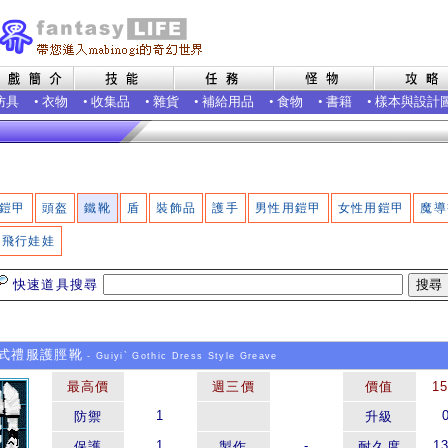
防具
•
衣物
•
收集品
•
雜貨
•
補給用品
•
食物
•
書籍
•
樣本與設計
鎧甲
頭盔
鐵靴
盾
裝飾品
護手
男性用鎧甲
女性用鎧甲
魔導
飛行娃娃
快速道具搜尋
式禮服護脛靴
- Guiyi` Gothic Dress Style Greave
最高價
週三價
價值
1
1
防禦
升級
1
-
1
保護
製作
耐久度