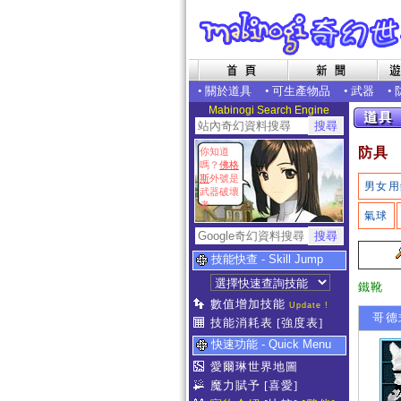
•
關於道具
•
可生產物品
•
武器
•
Mabinogi Search Engine
防具
你知道
嗎？
佛格
斯
外號是
男女用
武器破壞
者
氣球
技能快查 - Skill Jump
鐵靴
數值增加技能
Update !
哥德
技能消耗表
[強度表]
快速功能 - Quick Menu
愛爾琳世界地圖
魔力賦予
[喜愛]