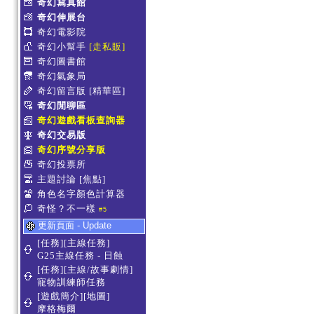
奇幻寫真館
奇幻伸展台
奇幻電影院
奇幻小幫手
[走私販]
奇幻圖書館
奇幻氣象局
奇幻留言版
[精華區]
奇幻閒聊區
奇幻遊戲看板查詢器
奇幻交易版
奇幻序號分享版
奇幻投票所
主題討論
[焦點]
角色名字顏色計算器
奇怪？不一樣
#5
更新頁面 - Update
[任務][主線任務]
G25主線任務 - 日蝕
[任務][主線/故事劇情]
寵物訓練師任務
[遊戲簡介][地圖]
摩格梅爾