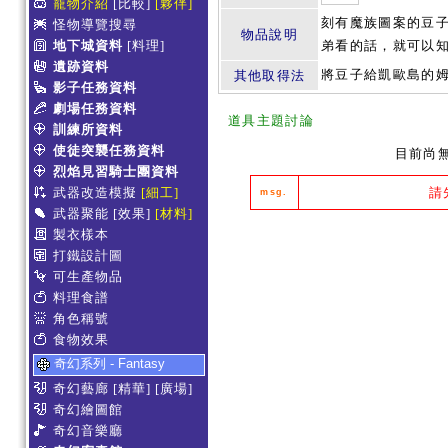
寵物介紹
[比較]
[夥伴]
刻有魔族圖案的豆
怪物導覽搜尋
物品說明
地下城資料
[料理]
弟看的話，就可以
遺跡資料
將豆子給凱歐島的
其他取得法
影子任務資料
劇場任務資料
道具主題討論
訓練所資料
使徒突襲任務資料
目前尚
烈焰見習騎士團資料
武器改造模擬
[細工]
請
msg.
武器聚能
[效果]
[材料]
製衣樣本
打鐵設計圖
可生產物品
料理食譜
角色稱號
食物效果
奇幻系列 - Fantasy
奇幻藝廊
[精華]
[廣場]
奇幻繪圖館
奇幻音樂廳