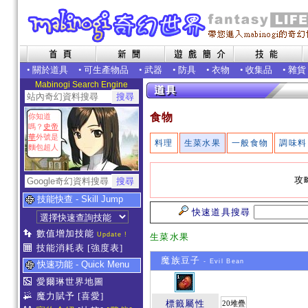
•
關於道具
•
可生產物品
•
武器
•
防具
•
衣物
•
收集品
•
雜貨
Mabinogi Search Engine
食物
你知道
嗎？
史帝
華
外號是
料理
生菜水果
一般食物
調味料
麵包超人
攻
技能快查 - Skill Jump
快速道具搜尋
數值增加技能
Update !
生菜水果
技能消耗表
[強度表]
魔族豆子
- Evil Bean
快速功能 - Quick Menu
愛爾琳世界地圖
魔力賦予
[喜愛]
標籤屬性
20堆疊