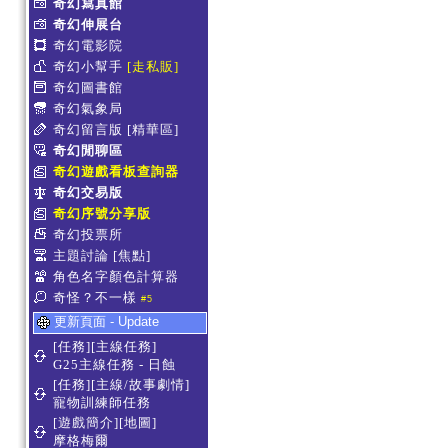
奇幻寫真館
奇幻伸展台
奇幻電影院
奇幻小幫手
[走私販]
奇幻圖書館
奇幻氣象局
奇幻留言版
[精華區]
奇幻閒聊區
奇幻遊戲看板查詢器
奇幻交易版
奇幻序號分享版
奇幻投票所
主題討論
[焦點]
角色名字顏色計算器
奇怪？不一樣
#5
更新頁面 - Update
[任務][主線任務]
G25主線任務 - 日蝕
[任務][主線/故事劇情]
寵物訓練師任務
[遊戲簡介][地圖]
摩格梅爾