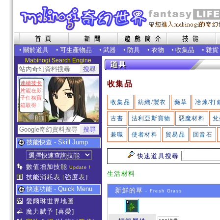
•
關於道具
•
可生產物品
•
武器
•
防具
•
衣物
•
收集品
•
雜貨
Mabinogi Search Engine
收集品
連續技卡
片
能在影
子任務寶
收集品
紡織/製衣
藥草
冶煉/打
箱取得！
古書
法利亞斯寶物
惡魔材料
兌
兼職
使者材料
貿易品
回音石
技能快查 - Skill Jump
快速道具搜尋
數值增加技能
Update !
生活材料
技能消耗表
[強度表]
快速功能 - Quick Menu
新鮮的草
- Fresh Grass
愛爾琳世界地圖
魔力賦予
[喜愛]