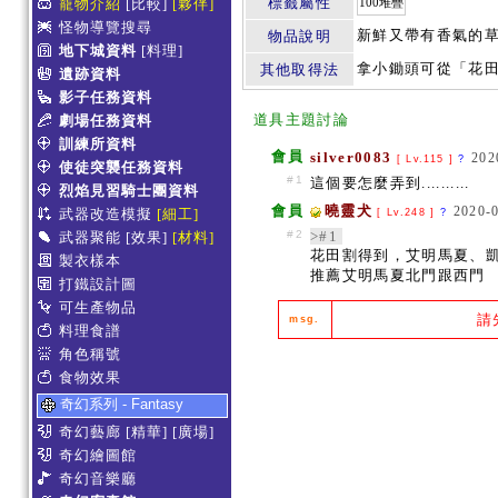
標籤屬性
寵物介紹
[比較]
[夥伴]
100堆疊
怪物導覽搜尋
新鮮又帶有香氣的草
物品說明
地下城資料
[料理]
拿小鋤頭可從「花
其他取得法
遺跡資料
影子任務資料
道具主題討論
劇場任務資料
訓練所資料
會員
silver0083
202
[ Lv.115 ]
?
使徒突襲任務資料
#1
這個要怎麼弄到..........
烈焰見習騎士團資料
會員
曉靈犬
2020-0
武器改造模擬
[細工]
[ Lv.248 ]
?
#2
>#1
武器聚能
[效果]
[材料]
花田割得到，艾明馬夏、
製衣樣本
推薦艾明馬夏北門跟西門
打鐵設計圖
可生產物品
請
msg.
料理食譜
角色稱號
食物效果
奇幻系列 - Fantasy
奇幻藝廊
[精華]
[廣場]
奇幻繪圖館
奇幻音樂廳