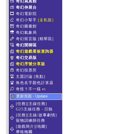
奇幻寫真館
奇幻伸展台
奇幻電影院
奇幻小幫手
[走私販]
奇幻圖書館
奇幻氣象局
奇幻留言版
[精華區]
奇幻閒聊區
奇幻遊戲看板查詢器
奇幻交易版
奇幻序號分享版
奇幻投票所
主題討論
[焦點]
角色名字顏色計算器
奇怪？不一樣
#5
更新頁面 - Update
[任務][主線任務]
G25主線任務 - 日蝕
[任務][主線/故事劇情]
寵物訓練師任務
[遊戲簡介][地圖]
摩格梅爾