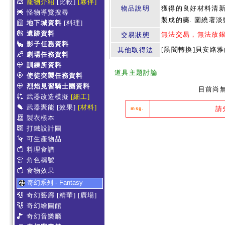
寵物介紹
[比較]
[夥伴]
物品說明
獲得的良好材料清
怪物導覽搜尋
製成的藥. 圍繞著
地下城資料
[料理]
遺跡資料
無法交易，無法放
交易狀態
影子任務資料
[黑闇轉換]貝安路
其他取得法
劇場任務資料
訓練所資料
道具主題討論
使徒突襲任務資料
烈焰見習騎士團資料
目前尚
武器改造模擬
[細工]
武器聚能
[效果]
[材料]
請
msg.
製衣樣本
打鐵設計圖
可生產物品
料理食譜
角色稱號
食物效果
奇幻系列 - Fantasy
奇幻藝廊
[精華]
[廣場]
奇幻繪圖館
奇幻音樂廳