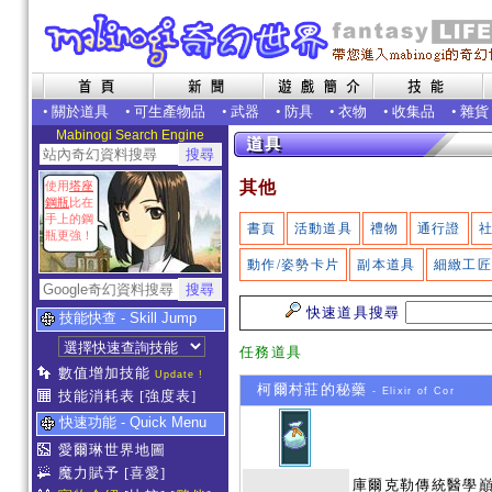
•
關於道具
•
可生產物品
•
武器
•
防具
•
衣物
•
收集品
•
雜貨
Mabinogi Search Engine
其他
使用
塔座
鋼瓶
比在
手上的鋼
書頁
活動道具
禮物
通行證
瓶更強！
動作/姿勢卡片
副本道具
細緻工
快速道具搜尋
技能快查 - Skill Jump
任務道具
數值增加技能
Update !
柯爾村莊的秘藥
- Elixir of Cor
技能消耗表
[強度表]
快速功能 - Quick Menu
愛爾琳世界地圖
魔力賦予
[喜愛]
庫爾克勒傳統醫學巔