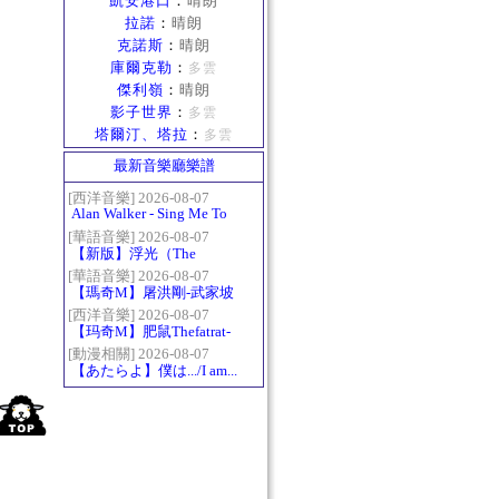
凱安港口
：
晴朗
拉諾
：
晴朗
克諾斯
：
晴朗
庫爾克勒
：
多雲
傑利嶺
：
晴朗
影子世界
：
多雲
塔爾汀、塔拉
：
多雲
最新音樂廳樂譜
[西洋音樂] 2026-08-07
Alan Walker - Sing Me To
Sleep
[華語音樂] 2026-08-07
【新版】浮光（The
History）：六和弦
[華語音樂] 2026-08-07
【瑪奇M】屠洪剛-武家坡
2021
[西洋音樂] 2026-08-07
【玛奇M】肥鼠Thefatrat-
Monody
[動漫相關] 2026-08-07
【あたらよ】僕は.../I am...
（我內心的糟糕念頭/僕の
心のヤバイやつ第二季
OP）