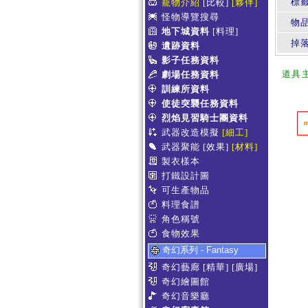
標
寵物介紹
[比較]
[夥伴]
怪物導覽搜尋
物
地下城資料
[料理]
掉
遺跡資料
影子任務資料
道具
劇場任務資料
訓練所資料
使徒突襲任務資料
烈焰見習騎士團資料
武器改造模擬
[細工]
武器聚能
[效果]
[材料]
製衣樣本
打鐵設計圖
可生產物品
料理食譜
角色稱號
食物效果
奇幻系列 - Fantasy
奇幻藝廊
[精華]
[廣場]
奇幻繪圖館
奇幻音樂廳