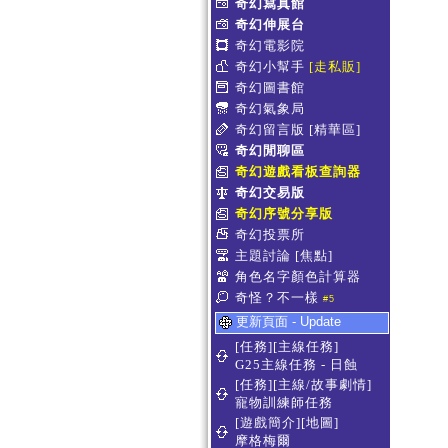
奇幻寫真館
奇幻伸展台
奇幻電影院
奇幻小幫手
[走私販]
奇幻圖書館
奇幻氣象局
奇幻留言版
[精華區]
奇幻閒聊區
奇幻遊戲看板查詢器
奇幻交易版
奇幻序號分享版
奇幻投票所
主題討論
[焦點]
角色名字顏色計算器
奇怪？不一樣
#5
更新頁面 - Update
[任務][主線任務]
G25主線任務 - 日蝕
[任務][主線/故事劇情]
寵物訓練師任務
[遊戲簡介][地圖]
摩格梅爾