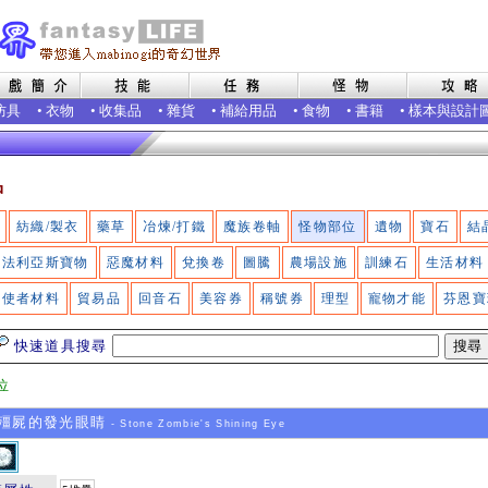
防具
•
衣物
•
收集品
•
雜貨
•
補給用品
•
食物
•
書籍
•
樣本與設計
品
紡織/製衣
藥草
冶煉/打鐵
魔族卷軸
怪物部位
遺物
寶石
結
法利亞斯寶物
惡魔材料
兌換卷
圖騰
農場設施
訓練石
生活材料
使者材料
貿易品
回音石
美容券
稱號券
理型
寵物才能
芬恩寶
快速道具搜尋
位
殭屍的發光眼睛
- Stone Zombie's Shining Eye