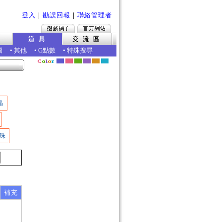
登入
｜
勘誤回報
｜
聯絡管理者
圖
•
其他
•
G點數
•
特殊搜尋
晶
珠
補充