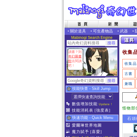
•
關於道具
•
可生產物品
•
武器
•
Mabinogi Search Engine
收集
讀書？到
奇幻圖書
館
去閱讀
收集品
吧！
古書
兼職
技能快查 - Skill Jump
數值增加技能
Update !
怪物部
技能消耗表
[強度表]
快速功能 - Quick Menu
石頭
愛爾琳世界地圖
魔力賦予
[喜愛]