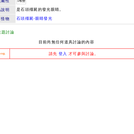
籤屬性
5堆疊
是石頭殭屍的發光眼睛。
品說明
石頭殭屍-眼睛發光
落怪物
主題討論
目前尚無任何道具討論的內容
請先
登入
才可參與討論。
msg.