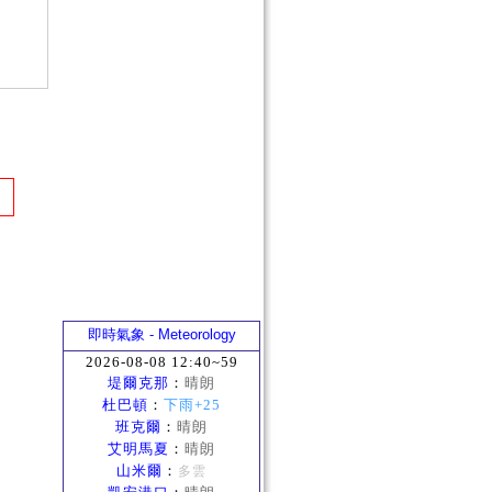
即時氣象 - Meteorology
2026-08-08 12:40~59
堤爾克那
：
晴朗
杜巴頓
：
下雨+25
班克爾
：
晴朗
艾明馬夏
：
晴朗
山米爾
：
多雲