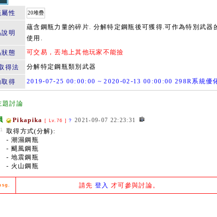
籤屬性
20堆疊
蘊含鋼瓶力量的碎片. 分解特定鋼瓶後可獲得.可作為特別武器
品說明
使用.
可交易，丟地上其他玩家不能撿
易狀態
分解特定鋼瓶類別武器
取得法
2019-07-25 00:00:00 ~ 2020-02-13 00:00:00 298R系
動取得
主題討論
員
Pikapika
2021-09-07 22:23:31
[ Lv.76 ]
?
1
取得方式(分解):
- 潮濕鋼瓶
- 颶風鋼瓶
- 地震鋼瓶
- 火山鋼瓶
請先
登入
才可參與討論。
msg.