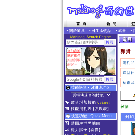
•
關於道具
•
可生產物品
•
武器
•
Mabinogi Search Engine
雜貨
奇幻音樂
廳
有很多
樂譜與歌
消耗品
曲喔～
造型休
精靈武
技能快查 - Skill Jump
數值增加技能
Update !
雜物
技能消耗表
[強度表]
快速功能 - Quick Menu
封印之
愛爾琳世界地圖
魔力賦予
[喜愛]