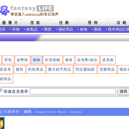
防具
•
衣物
•
收集品
•
雜貨
•
補給用品
•
食物
•
書籍
•
樣本與設計
背包
金幣袋
雜物
外型卷軸
傢俱
染色劑/組合
道具箱
息道具
腰包
釣魚用品
魔力賦予用品
對話窗貼紙
音樂用品
傳送
器用品
快速道具搜尋
力的碎片 : 鋼瓶
- Sealed Force Piece : Cylinder