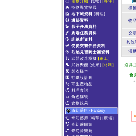
寵物介紹
[比較]
[夥伴]
怪物導覽搜尋
標
地下城資料
[料理]
遺跡資料
物
影子任務資料
劇場任務資料
交
訓練所資料
其他
使徒突襲任務資料
活
烈焰見習騎士團資料
武器改造模擬
[細工]
武器聚能
[效果]
[材料]
道具
製衣樣本
會
打鐵設計圖
#
可生產物品
料理食譜
角色稱號
食物效果
奇幻系列 - Fantasy
奇幻藝廊
[精華]
[廣場]
奇幻繪圖館
奇幻音樂廳