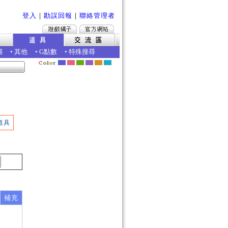
登入
｜
勘誤回報
｜
聯絡管理者
圖
•
其他
•
G點數
•
特殊搜尋
道具
補充