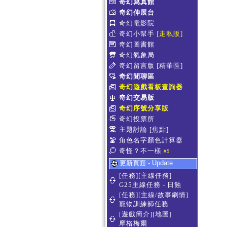
奇幻寫真館
奇幻伸展台
奇幻電影院
奇幻小幫手
[走私販]
奇幻圖書館
奇幻氣象局
奇幻留言版
[精華區]
奇幻閒聊區
奇幻遊戲看板查詢器
奇幻交易版
奇幻序號分享版
奇幻投票所
主題討論
[焦點]
角色名字顏色計算器
奇怪？不一樣
#5
更新頁面 - Update
[任務][主線任務]
G25主線任務 - 日蝕
[任務][主線/故事劇情]
寵物訓練師任務
[遊戲簡介][地圖]
摩格梅爾