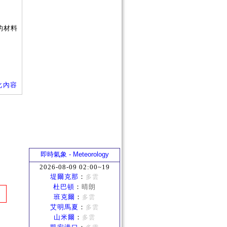
的材料
統優化內容
即時氣象 - Meteorology
2026-08-09 02:00~19
堤爾克那
：
多雲
杜巴頓
：
晴朗
班克爾
：
多雲
艾明馬夏
：
多雲
山米爾
：
多雲