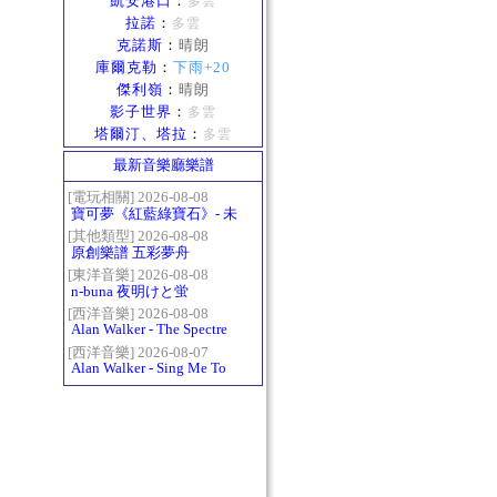
凱安港口
：
多雲
拉諾
：
多雲
克諾斯
：
晴朗
庫爾克勒
：
下雨+20
傑利嶺
：
晴朗
影子世界
：
多雲
塔爾汀、塔拉
：
多雲
最新音樂廳樂譜
[電玩相關] 2026-08-08
寶可夢《紅藍綠寶石》- 未
白鎮BGM (Littleroot Town)
[其他類型] 2026-08-08
原創樂譜 五彩夢舟
[東洋音樂] 2026-08-08
n-buna 夜明けと蛍
[西洋音樂] 2026-08-08
Alan Walker - The Spectre
[西洋音樂] 2026-08-07
Alan Walker - Sing Me To
Sleep