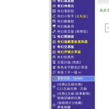
奇幻寫真館
奇幻伸展台
道具
奇幻電影院
奇幻小幫手
[走私販]
奇幻圖書館
奇幻氣象局
奇幻留言版
[精華區]
奇幻閒聊區
奇幻遊戲看板查詢器
奇幻交易版
奇幻序號分享版
奇幻投票所
主題討論
[焦點]
角色名字顏色計算器
奇怪？不一樣
#5
更新頁面 - Update
[任務][主線任務]
G25主線任務 - 日蝕
[任務][主線/故事劇情]
寵物訓練師任務
[遊戲簡介][地圖]
摩格梅爾