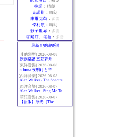
凱安港口
：
晴朗
拉諾
：
晴朗
克諾斯
：
晴朗
庫爾克勒
：
多雲
傑利嶺
：
晴朗
影子世界
：
多雲
塔爾汀、塔拉
：
多雲
最新音樂廳樂譜
[其他類型] 2026-08-08
原創樂譜 五彩夢舟
[東洋音樂] 2026-08-08
n-buna 夜明けと蛍
[西洋音樂] 2026-08-08
Alan Walker - The Spectre
[西洋音樂] 2026-08-07
Alan Walker - Sing Me To
Sleep
[華語音樂] 2026-08-07
【新版】浮光（The
History）：六和弦