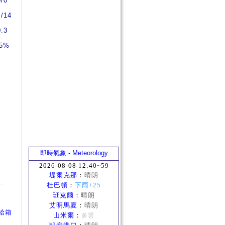
0/0
4/14
0.3
5%
即時氣象 - Meteorology
2026-08-08 12:40~59
堤爾克那
：
晴朗
.
杜巴頓
：
下雨+25
班克爾
：
晴朗
艾明馬夏
：
晴朗
補給箱
山米爾
：
多雲