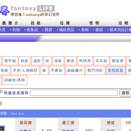
防具
•
衣物
•
收集品
•
雜貨
•
補給用品
•
食物
•
書籍
•
樣本與設計
雙手劍
鈍器
遠距
杖
採集
樂器
料理用
非武器
製造用
長槍
手把/人偶模型
槍
手裏劍
鎖鏈鐮刃
戰鬥消耗
造型武器
訓練杖/誘餌
快速道具搜尋
器
球棒
- Nail Bat
最高價
週三價
價值
10