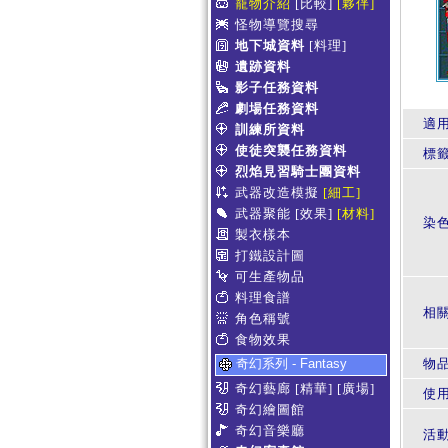
寵物介紹
[比較]
[夥伴]
怪物導覽搜尋
地下城資料
[料理]
遺跡資料
影子任務資料
劇場任務資料
適
訓練所資料
使徒突襲任務資料
標
烈焰見習騎士團資料
武器改造模擬
[細工]
武器聚能
[效果]
[材料]
染
製衣樣本
打鐵設計圖
可生產物品
料理食譜
相
角色稱號
食物效果
奇幻系列 - Fantasy
物
奇幻藝廊
[精華]
[廣場]
使
奇幻繪圖館
奇幻音樂廳
活