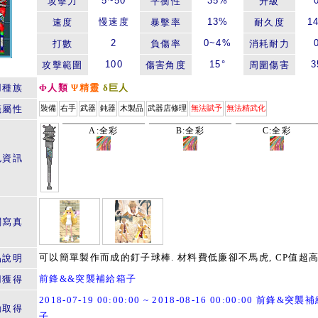
5~50
35%
攻擊力
平衡性
升級
慢速度
13%
1
速度
暴擊率
耐久度
2
0~4%
打數
負傷率
消耗耐力
100
15°
3
攻擊範圍
傷害角度
周圍傷害
用種族
Φ人類
Ψ精靈
δ巨人
籤屬性
裝備
右手
武器
鈍器
木製品
武器店修理
無法賦予
無法精武化
A:全彩
B:全彩
C:全彩
色資訊
關寫真
可以簡單製作而成的釘子球棒. 材料費低廉卻不馬虎, CP值超高
品說明
前鋒&&突襲補給箱子
用獲得
2018-07-19 00:00:00 ~ 2018-08-16 00:00:00 前鋒&突襲
動取得
子