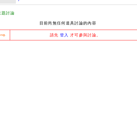
主題討論
目前尚無任何道具討論的內容
請先
登入
才可參與討論。
msg.