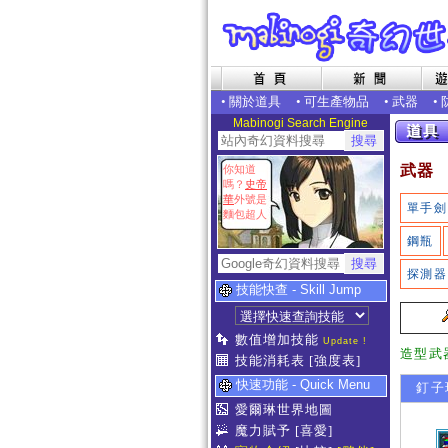
•
關於道具
•
可生產物品
•
武器
•
Mabinogi Search Engine
武器
你知道
嗎？
史帝
華
外號是
單手劍
麵包超人
鋼瓶
探測器
技能快查 - Skill Jump
數值增加技能
Update !
造型武
技能消耗表
[強度表]
快速功能 - Quick Menu
釘子
愛爾琳世界地圖
魔力賦予
[喜愛]