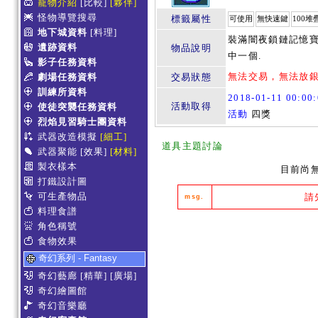
寵物介紹
[比較]
[夥伴]
怪物導覽搜尋
標籤屬性
可使用
無快速鍵
100堆
地下城資料
[料理]
裝滿闇夜鎖鏈記憶寶
遺跡資料
物品說明
中一個.
影子任務資料
無法交易，無法放
劇場任務資料
交易狀態
訓練所資料
2018-01-11 00:0
活動取得
使徒突襲任務資料
活動
四獎
烈焰見習騎士團資料
武器改造模擬
[細工]
道具主題討論
武器聚能
[效果]
[材料]
製衣樣本
目前尚
打鐵設計圖
可生產物品
請
msg.
料理食譜
角色稱號
食物效果
奇幻系列 - Fantasy
奇幻藝廊
[精華]
[廣場]
奇幻繪圖館
奇幻音樂廳