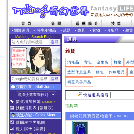
•
關於道具
•
可生產物品
•
武器
•
防具
•
衣物
•
收集品
•
雜貨
Mabinogi Search Engine
雜貨
連續技卡
片
能在影
子任務寶
消耗品
背包
金幣袋
雜物
外
箱取得！
造型休息道具
腰包
釣魚用品
魔
精靈武器用品
技能快查 - Skill Jump
快速道具搜尋
數值增加技能
Update !
道具箱
技能消耗表
[強度表]
快速功能 - Quick Menu
鎖鏈記憶寶石禮物箱子
- Gift Box
愛爾琳世界地圖
魔力賦予
[喜愛]