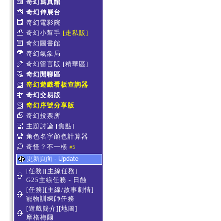
奇幻寫真館
奇幻伸展台
奇幻電影院
奇幻小幫手
[走私販]
奇幻圖書館
奇幻氣象局
奇幻留言版
[精華區]
奇幻閒聊區
奇幻遊戲看板查詢器
奇幻交易版
奇幻序號分享版
奇幻投票所
主題討論
[焦點]
角色名字顏色計算器
奇怪？不一樣
#5
更新頁面 - Update
[任務][主線任務]
G25主線任務 - 日蝕
[任務][主線/故事劇情]
寵物訓練師任務
[遊戲簡介][地圖]
摩格梅爾