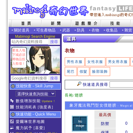
•
關於道具
•
可生產物品
•
武器
•
防具
•
衣物
•
收集品
•
雜貨
Mabinogi Search Engine
衣物
要進入地
下城必須
將物品投
男性衣服
女性衣服
男女用衣服
入祭壇！
尾巴
假髮
臉部裝飾
快速道具搜尋
技能快查 - Skill Jump
長袍/翅膀
數值增加技能
Update !
象牙魔法戰鬥型女僕翅膀
- Magical
技能消耗表
[強度表]
快速功能 - Quick Menu
最高價
愛爾琳世界地圖
0
防禦
魔力賦予
[喜愛]
0
保護