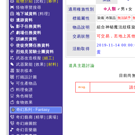
寵物介紹
[比較]
[夥伴]
怪物導覽搜尋
Φ人類
♂男♀女
適用種族性別
地下城資料
[料理]
標籤屬性
裝備
布製品
無法賦予
遺跡資料
影子任務資料
組合神秘魔法紋樣旋
物品說明
劇場任務資料
可交易，丟地上其
交易狀態
訓練所資料
2019-11-14 00:0
使徒突襲任務資料
活動取得
烈焰見習騎士團資料
蛋
武器改造模擬
[細工]
武器聚能
[效果]
[材料]
道具主題討論
製衣樣本
目前尚
打鐵設計圖
可生產物品
請
msg.
料理食譜
角色稱號
食物效果
奇幻系列 - Fantasy
奇幻藝廊
[精華]
[廣場]
奇幻繪圖館
奇幻音樂廳