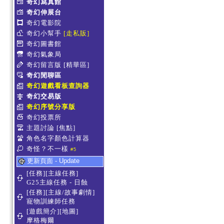
奇幻寫真館
奇幻伸展台
奇幻電影院
奇幻小幫手
[走私販]
奇幻圖書館
奇幻氣象局
奇幻留言版
[精華區]
奇幻閒聊區
奇幻遊戲看板查詢器
奇幻交易版
奇幻序號分享版
奇幻投票所
主題討論
[焦點]
角色名字顏色計算器
奇怪？不一樣
#5
更新頁面 - Update
[任務][主線任務]
G25主線任務 - 日蝕
[任務][主線/故事劇情]
寵物訓練師任務
[遊戲簡介][地圖]
摩格梅爾