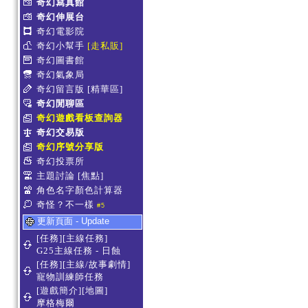
奇幻寫真館
奇幻伸展台
奇幻電影院
奇幻小幫手
[走私販]
奇幻圖書館
奇幻氣象局
奇幻留言版
[精華區]
奇幻閒聊區
奇幻遊戲看板查詢器
奇幻交易版
奇幻序號分享版
奇幻投票所
主題討論
[焦點]
角色名字顏色計算器
奇怪？不一樣
#5
更新頁面 - Update
[任務][主線任務]
G25主線任務 - 日蝕
[任務][主線/故事劇情]
寵物訓練師任務
[遊戲簡介][地圖]
摩格梅爾