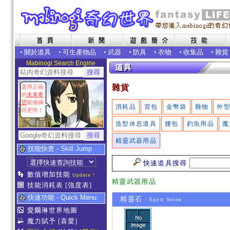
•
關於道具
•
可生產物品
•
武器
•
防具
•
衣物
•
收集品
•
雜貨
Mabinogi Search Engine
雜貨
選擇正確
的
未來希
望
能修練
消耗品
背包
金幣袋
雜物
外
得更快！
造型休息道具
腰包
釣魚用品
魔
精靈武器用品
技能快查 - Skill Jump
快速道具搜尋
數值增加技能
Update !
精靈武器用品
技能消耗表
[強度表]
快速功能 - Quick Menu
精靈石
- Spirit Stone
愛爾琳世界地圖
魔力賦予
[喜愛]