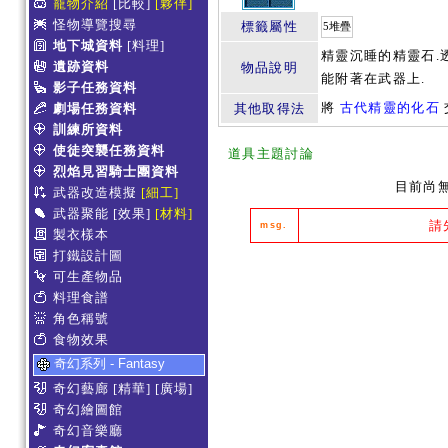
寵物介紹
[比較]
[夥伴]
怪物導覽搜尋
標籤屬性
5堆疊
地下城資料
[料理]
精靈沉睡的精靈石.
遺跡資料
物品說明
能附著在武器上.
影子任務資料
將
古代精靈的化石
劇場任務資料
其他取得法
訓練所資料
使徒突襲任務資料
道具主題討論
烈焰見習騎士團資料
目前尚
武器改造模擬
[細工]
武器聚能
[效果]
[材料]
請
msg.
製衣樣本
打鐵設計圖
可生產物品
料理食譜
角色稱號
食物效果
奇幻系列 - Fantasy
奇幻藝廊
[精華]
[廣場]
奇幻繪圖館
奇幻音樂廳