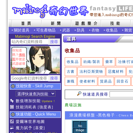
•
關於道具
•
可生產物品
•
武器
•
防具
•
衣物
•
收集品
•
雜貨
Mabinogi Search Engine
收集品
你知道
嗎？
佛格
斯
外號是
收集品
紡織/製衣
藥草
冶煉/打
武器破壞
者
古書
法利亞斯寶物
惡魔材料
兌
兼職
使者材料
貿易品
回音石
技能快查 - Skill Jump
快速道具搜尋
數值增加技能
Update !
農場設施
技能消耗表
[強度表]
快速功能 - Quick Menu
浪漫農場棋盤 -黑色格子
- Chess Bo
愛爾琳世界地圖
魔力賦予
[喜愛]