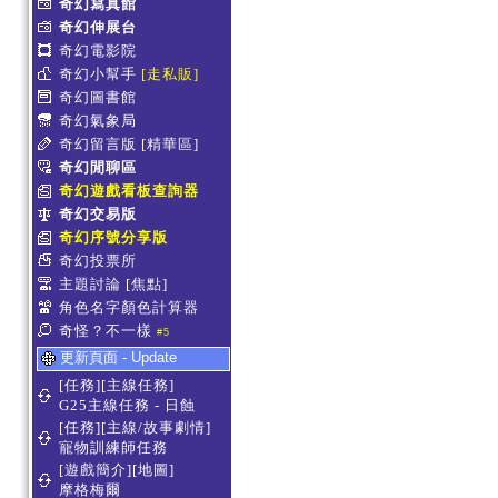
奇幻寫真館
奇幻伸展台
奇幻電影院
奇幻小幫手
[走私販]
奇幻圖書館
奇幻氣象局
奇幻留言版
[精華區]
奇幻閒聊區
奇幻遊戲看板查詢器
奇幻交易版
奇幻序號分享版
奇幻投票所
主題討論
[焦點]
角色名字顏色計算器
奇怪？不一樣
#5
更新頁面 - Update
[任務][主線任務]
G25主線任務 - 日蝕
[任務][主線/故事劇情]
寵物訓練師任務
[遊戲簡介][地圖]
摩格梅爾