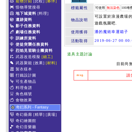
寵物介紹
[比較]
[夥伴]
怪物導覽搜尋
標籤屬性
可使用
無法染色
100堆
地下城資料
[料理]
可設置於浪漫農場的
遺跡資料
物品說明
遊戲氛圍吧.
影子任務資料
潘的魔術幸運箱子
劇場任務資料
使用獲得
訓練所資料
2019-06-27 00:0
活動取得
使徒突襲任務資料
烈焰見習騎士團資料
道具主題討論
武器改造模擬
[細工]
武器聚能
[效果]
[材料]
目前尚
製衣樣本
打鐵設計圖
請
msg.
可生產物品
料理食譜
角色稱號
食物效果
奇幻系列 - Fantasy
奇幻藝廊
[精華]
[廣場]
奇幻繪圖館
奇幻音樂廳