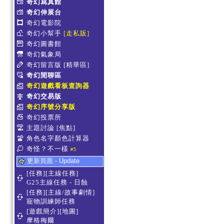
奇幻寫真館
奇幻伸展台
奇幻電影院
奇幻小幫手
[走私販]
奇幻圖書館
奇幻氣象局
奇幻留言版
[精華區]
奇幻閒聊區
奇幻遊戲看板查詢器
奇幻交易版
奇幻序號分享版
奇幻投票所
主題討論
[焦點]
角色名字顏色計算器
奇怪？不一樣
#5
更新頁面 - Update
[任務][主線任務]
G25主線任務 - 日蝕
[任務][主線/故事劇情]
寵物訓練師任務
[遊戲簡介][地圖]
摩格梅爾