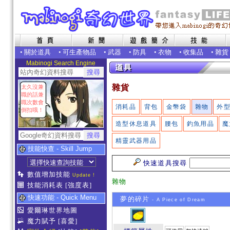
•
關於道具
•
可生產物品
•
武器
•
防具
•
衣物
•
收集品
•
雜貨
Mabinogi Search Engine
雜貨
太久沒兼
職的話兼
職次數會
消耗品
背包
金幣袋
雜物
外
倒扣哦！
造型休息道具
腰包
釣魚用品
魔
精靈武器用品
技能快查 - Skill Jump
快速道具搜尋
數值增加技能
Update !
雜物
技能消耗表
[強度表]
快速功能 - Quick Menu
夢的碎片
- A Piece of Dream
愛爾琳世界地圖
魔力賦予
[喜愛]