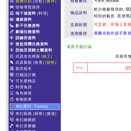
標籤屬性
寵物介紹
[比較]
[夥伴]
可使用
無快速鍵
怪物導覽搜尋
鮮少能被發現的, 
物品說明
地下城資料
[料理]
特別的氣息. 若使
遺跡資料
可交易，丟地上其
交易狀態
影子任務資料
劇場任務資料
庫爾克勒挖掘手冊第
使用獲得
訓練所資料
使徒突襲任務資料
道具主題討論
烈焰見習騎士團資料
武器改造模擬
[細工]
目前尚
武器聚能
[效果]
[材料]
請
msg.
製衣樣本
打鐵設計圖
可生產物品
料理食譜
角色稱號
食物效果
奇幻系列 - Fantasy
奇幻藝廊
[精華]
[廣場]
奇幻繪圖館
奇幻音樂廳