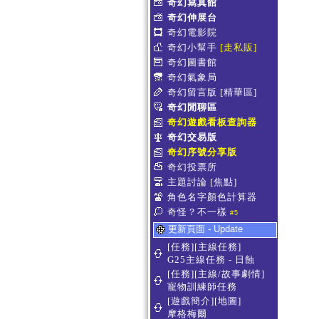
奇幻寫真館
奇幻伸展台
奇幻電影院
奇幻小幫手
[走私販]
奇幻圖書館
奇幻氣象局
奇幻留言版
[精華區]
奇幻閒聊區
奇幻遊戲看板查詢器
奇幻交易版
奇幻序號分享版
奇幻投票所
主題討論
[焦點]
角色名字顏色計算器
奇怪？不一樣
#5
更新頁面 - Update
[任務][主線任務]
G25主線任務 - 日蝕
[任務][主線/故事劇情]
寵物訓練師任務
[遊戲簡介][地圖]
摩格梅爾