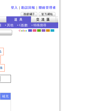
登入
｜
勘誤回報
｜
聯絡管理者
圖
•
其他
•
G點數
•
特殊搜尋
晶
珠
補充