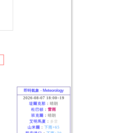
即時氣象 - Meteorology
2026-08-07 18:00~19
堤爾克那
：
晴朗
杜巴頓
：
雷雨
班克爾
：
晴朗
艾明馬夏
：
多雲
山米爾
：
下雨+65