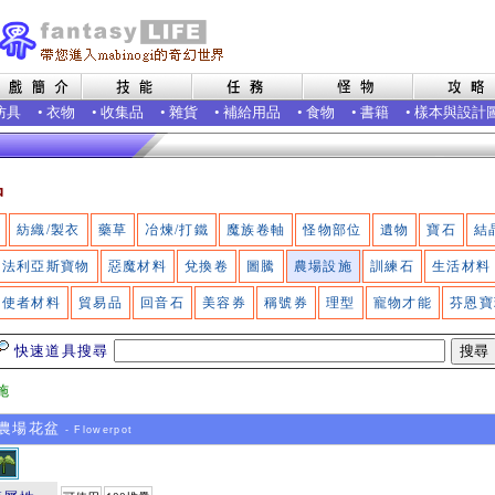
防具
•
衣物
•
收集品
•
雜貨
•
補給用品
•
食物
•
書籍
•
樣本與設計
品
紡織/製衣
藥草
冶煉/打鐵
魔族卷軸
怪物部位
遺物
寶石
結
法利亞斯寶物
惡魔材料
兌換卷
圖騰
農場設施
訓練石
生活材料
使者材料
貿易品
回音石
美容券
稱號券
理型
寵物才能
芬恩寶
快速道具搜尋
施
農場花盆
- Flowerpot