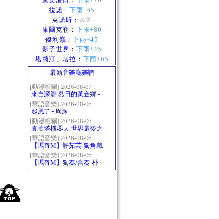
凱安港口
：
下雨+70
拉諾
：
下雨+65
克諾斯
：
多雲
庫爾克勒
：
下雨+80
傑利嶺
：
下雨+45
影子世界
：
下雨+45
塔爾汀、塔拉
：
下雨+65
最新音樂廳樂譜
[動漫相關] 2026-08-07
來自深淵 烈日的黃金鄉 -
Gravity
[華語音樂] 2026-08-06
起風了 - 周深
[動漫相關] 2026-08-06
真蓋塔機器人 世界最後之
日OP2 HEATS
[華語音樂] 2026-08-06
【瑪奇M】許茹芸-獨角戲
[華語音樂] 2026-08-06
【瑪奇M】獨奏/合奏-朴
樹-那些花兒