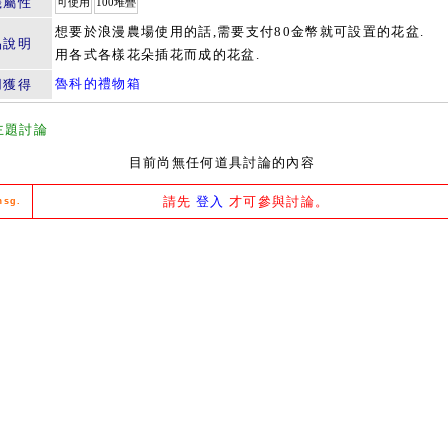
籤屬性
可使用
100堆疊
想要於浪漫農場使用的話,需要支付80金幣就可設置的花盆.
品說明
用各式各樣花朵插花而成的花盆.
魯科的禮物箱
用獲得
主題討論
目前尚無任何道具討論的內容
請先
登入
才可參與討論。
msg.