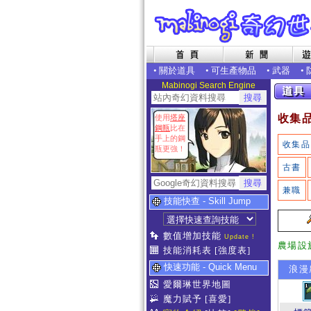
•
關於道具
•
可生產物品
•
武器
•
Mabinogi Search Engine
收集
使用
塔座
鋼瓶
比在
手上的鋼
收集品
瓶更強！
古書
兼職
技能快查 - Skill Jump
數值增加技能
Update !
農場設
技能消耗表
[強度表]
快速功能 - Quick Menu
浪漫
愛爾琳世界地圖
魔力賦予
[喜愛]