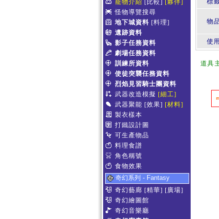
標
寵物介紹
[比較]
[夥伴]
怪物導覽搜尋
物
地下城資料
[料理]
遺跡資料
使
影子任務資料
劇場任務資料
訓練所資料
道具
使徒突襲任務資料
烈焰見習騎士團資料
武器改造模擬
[細工]
武器聚能
[效果]
[材料]
製衣樣本
打鐵設計圖
可生產物品
料理食譜
角色稱號
食物效果
奇幻系列 - Fantasy
奇幻藝廊
[精華]
[廣場]
奇幻繪圖館
奇幻音樂廳