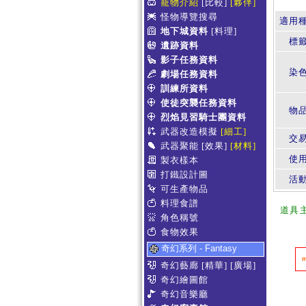
寵物介紹
[比較]
[夥伴]
怪物導覽搜尋
適用
地下城資料
[料理]
標
遺跡資料
影子任務資料
染
劇場任務資料
訓練所資料
使徒突襲任務資料
物
烈焰見習騎士團資料
武器改造模擬
[細工]
交
武器聚能
[效果]
[材料]
使
製衣樣本
打鐵設計圖
活
可生產物品
料理食譜
道具
角色稱號
食物效果
奇幻系列 - Fantasy
奇幻藝廊
[精華]
[廣場]
奇幻繪圖館
奇幻音樂廳