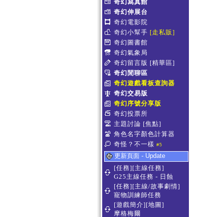
奇幻寫真館
奇幻伸展台
奇幻電影院
奇幻小幫手
[走私販]
奇幻圖書館
奇幻氣象局
奇幻留言版
[精華區]
奇幻閒聊區
奇幻遊戲看板查詢器
奇幻交易版
奇幻序號分享版
奇幻投票所
主題討論
[焦點]
角色名字顏色計算器
奇怪？不一樣
#5
更新頁面 - Update
[任務][主線任務]
G25主線任務 - 日蝕
[任務][主線/故事劇情]
寵物訓練師任務
[遊戲簡介][地圖]
摩格梅爾