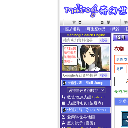
•
關於道具
•
可生產物品
•
武器
•
Mabinogi Search Engine
衣物
奇幻音樂
廳
有很多
樂譜與歌
男性衣
曲喔～
尾巴
技能快查 - Skill Jump
長袍/
數值增加技能
Update !
水藍
技能消耗表
[強度表]
快速功能 - Quick Menu
愛爾琳世界地圖
魔力賦予
[喜愛]