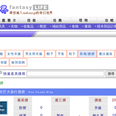
防具
•
衣物
•
收集品
•
雜貨
•
補給用品
•
食物
•
書籍
•
樣本與設計
服
女性衣服
男女用衣服
帽子
手套
鞋子
長袍/翅膀
魔法服裝
假髮
臉部裝飾
快速道具搜尋
翅膀
光芒大遊行翅膀
- Blue Parade Wing
最高價
週三價
價值
2
0
防禦
升級
0
-
1
保護
製作
耐久度