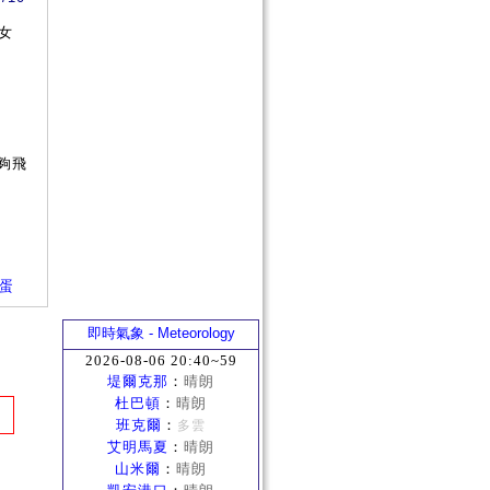
女
夠飛
轉蛋
即時氣象 - Meteorology
2026-08-06 20:40~59
堤爾克那
：
晴朗
杜巴頓
：
晴朗
班克爾
：
多雲
艾明馬夏
：
晴朗
山米爾
：
晴朗