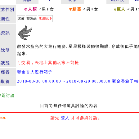
Φ人類
♂男♀女
Ψ精靈
♂男♀女
δ巨人
♂男♀
種族性別
籤屬性
裝備
布製品
無法賦予
色資訊
散發水藍光的大遊行翅膀. 星星模樣裝飾很顯眼. 穿戴後似乎能
品說明
起來.
可交易，丟地上其他玩家不能撿
易狀態
鬱金香大遊行箱子
用獲得
2018-08-30 00:00:00 ~ 2018-09-20 00:00:00 鬱金香箱子
動取得
主題討論
目前尚無任何道具討論的內容
請先
登入
才可參與討論。
msg.