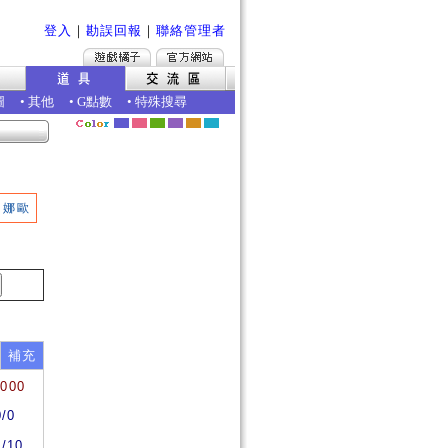
登入
｜
勘誤回報
｜
聯絡管理者
圖
•
其他
•
G點數
•
特殊搜尋
娜歐
補充
0000
0/0
0/10