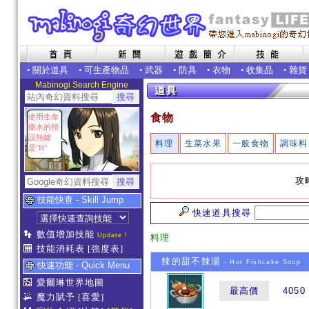
•
關於道具
•
可生產物品
•
武器
•
防具
•
衣物
•
收集品
•
雜貨
Mabinogi Search Engine
食物
使用生命
藥水的預
設熱鍵
料理
生菜水果
一般食物
調味料
是"H"
攻
技能快查 - Skill Jump
快速道具搜尋
數值增加技能
Update !
料理
技能消耗表
[強度表]
辣的甜不辣湯
- Hot Fishcake Soup
快速功能 - Quick Menu
愛爾琳世界地圖
最高價
4050
魔力賦予
[喜愛]