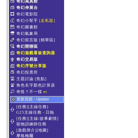
奇幻寫真館
奇幻伸展台
奇幻電影院
奇幻小幫手
[走私販]
奇幻圖書館
奇幻氣象局
奇幻留言版
[精華區]
奇幻閒聊區
奇幻遊戲看板查詢器
奇幻交易版
奇幻序號分享版
奇幻投票所
主題討論
[焦點]
角色名字顏色計算器
奇怪？不一樣
#5
更新頁面 - Update
[任務][主線任務]
G25主線任務 - 日蝕
[任務][主線/故事劇情]
寵物訓練師任務
[遊戲簡介][地圖]
摩格梅爾