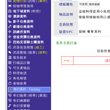
寵物介紹
[比較]
[夥伴]
標籤屬性
可使用
無快速鍵
怪物導覽搜尋
地下城資料
[料理]
這個料理是用小魚乾
物品說明
遺跡資料
辣椒和辣椒粉而口感
影子任務資料
交易狀態
劇場任務資料
寵物:餐車系列
訓練所資料
販賣NPC
使徒突襲任務資料
烈焰見習騎士團資料
道具主題討論
武器改造模擬
[細工]
目前尚
武器聚能
[效果]
[材料]
製衣樣本
請
msg.
打鐵設計圖
可生產物品
料理食譜
角色稱號
食物效果
奇幻系列 - Fantasy
奇幻藝廊
[精華]
[廣場]
奇幻繪圖館
奇幻音樂廳