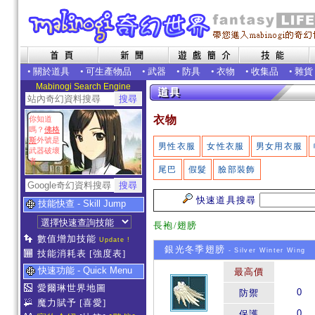
•
關於道具
•
可生產物品
•
武器
•
防具
•
衣物
•
收集品
•
雜貨
Mabinogi Search Engine
衣物
你知道
嗎？
佛格
斯
外號是
男性衣服
女性衣服
男女用衣服
武器破壞
者
尾巴
假髮
臉部裝飾
快速道具搜尋
技能快查 - Skill Jump
長袍/翅膀
數值增加技能
Update !
銀光冬季翅膀
- Silver Winter Wing
技能消耗表
[強度表]
快速功能 - Quick Menu
最高價
愛爾琳世界地圖
0
防禦
魔力賦予
[喜愛]
0
保護