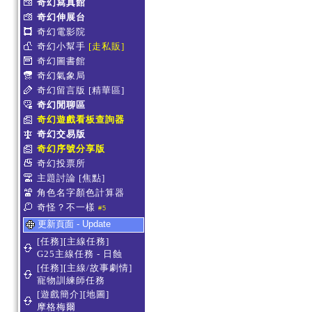
奇幻寫真館
奇幻伸展台
奇幻電影院
奇幻小幫手
[走私販]
奇幻圖書館
奇幻氣象局
奇幻留言版
[精華區]
奇幻閒聊區
奇幻遊戲看板查詢器
奇幻交易版
奇幻序號分享版
奇幻投票所
主題討論
[焦點]
角色名字顏色計算器
奇怪？不一樣
#5
更新頁面 - Update
[任務][主線任務]
G25主線任務 - 日蝕
[任務][主線/故事劇情]
寵物訓練師任務
[遊戲簡介][地圖]
摩格梅爾