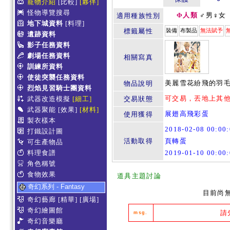
寵物介紹
[比較]
[夥伴]
怪物導覽搜尋
Φ人類
♂男♀女
適用種族性別
地下城資料
[料理]
標籤屬性
裝備
布製品
無法賦予
遺跡資料
影子任務資料
劇場任務資料
相關寫真
訓練所資料
使徒突襲任務資料
美麗雪花紛飛的羽毛
物品說明
烈焰見習騎士團資料
可交易，丟地上其
武器改造模擬
[細工]
交易狀態
武器聚能
[效果]
[材料]
展翅高飛彩蛋
使用獲得
製衣樣本
2018-02-08 00:0
打鐵設計圖
活動取得
頁轉蛋
可生產物品
料理食譜
2019-01-10 00:0
角色稱號
食物效果
道具主題討論
奇幻系列 - Fantasy
目前尚
奇幻藝廊
[精華]
[廣場]
奇幻繪圖館
請
msg.
奇幻音樂廳