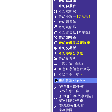
奇幻寫真館
奇幻伸展台
奇幻電影院
奇幻小幫手
[走私販]
奇幻圖書館
奇幻氣象局
奇幻留言版
[精華區]
奇幻閒聊區
奇幻遊戲看板查詢器
奇幻交易版
奇幻序號分享版
奇幻投票所
主題討論
[焦點]
角色名字顏色計算器
奇怪？不一樣
#5
更新頁面 - Update
[任務][主線任務]
G25主線任務 - 日蝕
[任務][主線/故事劇情]
寵物訓練師任務
[遊戲簡介][地圖]
摩格梅爾