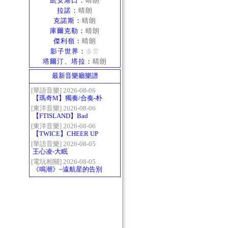
凱安港口
：
晴朗
拉諾
：
晴朗
克諾斯
：
晴朗
庫爾克勒
：
晴朗
傑利嶺
：
晴朗
影子世界
：
多雲
塔爾汀、塔拉
：
晴朗
最新音樂廳樂譜
[華語音樂] 2026-08-06
【瑪奇M】獨奏/合奏-朴
樹-那些花兒
[東洋音樂] 2026-08-06
【FTISLAND】Bad
Woman
[東洋音樂] 2026-08-06
【TWICE】CHEER UP
[華語音樂] 2026-08-05
王心凌-大眠
[電玩相關] 2026-08-05
《鳴潮》~遠航星的告別