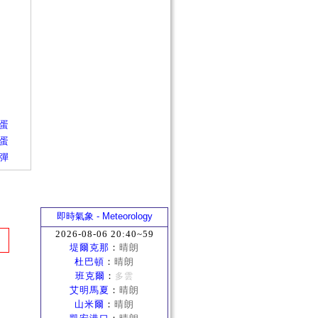
轉蛋
轉蛋
四彈
即時氣象 - Meteorology
2026-08-06 20:40~59
堤爾克那
：
晴朗
杜巴頓
：
晴朗
班克爾
：
多雲
艾明馬夏
：
晴朗
山米爾
：
晴朗