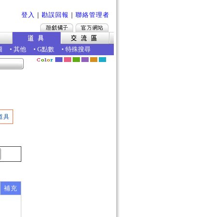
登入
｜
勘誤回報
｜
聯絡管理者
圖
•
其他
•
G點數
•
特殊搜尋
道具
補充