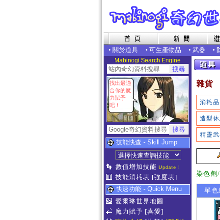
•
關於道具
•
可生產物品
•
武器
•
Mabinogi Search Engine
雜貨
找出最適
合你的魔
力賦予
消耗品
吧！
造型休
精靈武
技能快查 - Skill Jump
數值增加技能
Update !
染色劑
技能消耗表
[強度表]
快速功能 - Quick Menu
單色組
愛爾琳世界地圖
魔力賦予
[喜愛]