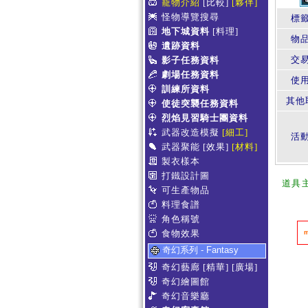
寵物介紹
[比較]
[夥伴]
怪物導覽搜尋
標
地下城資料
[料理]
物
遺跡資料
交
影子任務資料
劇場任務資料
使
訓練所資料
其他
使徒突襲任務資料
烈焰見習騎士團資料
武器改造模擬
[細工]
活
武器聚能
[效果]
[材料]
製衣樣本
打鐵設計圖
道具
可生產物品
料理食譜
角色稱號
食物效果
奇幻系列 - Fantasy
奇幻藝廊
[精華]
[廣場]
奇幻繪圖館
奇幻音樂廳