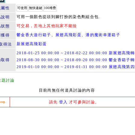
籤屬性
可使用
無快速鍵
100堆疊
可用一個顏色從頭到腳打扮的染色劑組合包.
品說明
可交易，丟地上其他玩家不能撿
易狀態
鬱金香大遊行箱子
、
展翅高飛彩蛋
、
潘的魔術幸運箱子
用獲得
新展翅高飛彩蛋
取得法
2018-01-25 00:00:00 ~ 2018-02-22 00:00:00 新展翅高飛
動取得
2018-08-30 00:00:00 ~ 2018-09-20 00:00:00 鬱金香箱子
2019-01-10 00:00:00 ~ 2019-01-31 00:00:00 展翅高飛第
主題討論
目前尚無任何道具討論的內容
請先
登入
才可參與討論。
msg.