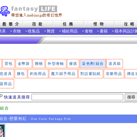
防具
•
衣物
•
收集品
•
雜貨
•
補給用品
•
食物
•
書籍
•
樣本與設計
背包
金幣袋
雜物
外型卷軸
傢俱
染色劑/組合
道具箱
息道具
腰包
釣魚用品
魔力賦予用品
對話窗貼紙
音樂用品
傳送
器用品
快速道具搜尋
/組合
合-戀愛粉紅
- One Color Package Pink