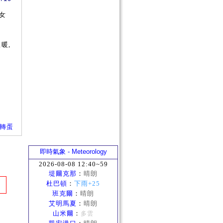
女
暖,
箱子轉蛋
即時氣象 - Meteorology
2026-08-08 12:40~59
堤爾克那
：
晴朗
杜巴頓
：
下雨+25
班克爾
：
晴朗
艾明馬夏
：
晴朗
山米爾
：
多雲