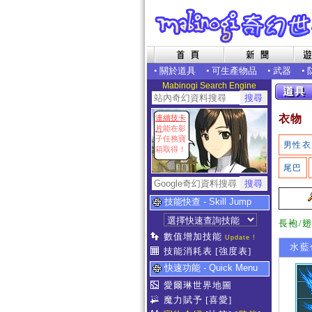
•
關於道具
•
可生產物品
•
武器
•
Mabinogi Search Engine
衣物
連續技卡
片
能在影
子任務寶
男性衣
箱取得！
尾巴
技能快查 - Skill Jump
長袍/
數值增加技能
Update !
水藍
技能消耗表
[強度表]
快速功能 - Quick Menu
愛爾琳世界地圖
魔力賦予
[喜愛]