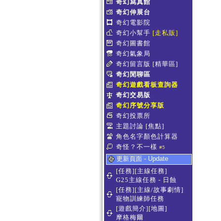
奇幻寫真館
奇幻伸展台
奇幻電影院
奇幻小幫手
[走私販]
奇幻圖書館
奇幻氣象局
奇幻留言版
[精華區]
奇幻閒聊區
奇幻遊戲看板查詢器
奇幻交易版
奇幻序號分享版
奇幻投票所
主題討論
[焦點]
角色名字顏色計算器
奇怪？不一樣
#5
更新頁面 - Update
[任務][主線任務]
G25主線任務 - 日蝕
[任務][主線/故事劇情]
寵物訓練師任務
[遊戲簡介][地圖]
摩格梅爾