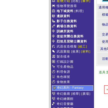
寵物介紹
[比較]
[夥伴]
怪物導覽搜尋
適用
地下城資料
[料理]
標
遺跡資料
影子任務資料
物
劇場任務資料
訓練所資料
交
使徒突襲任務資料
烈焰見習騎士團資料
使
武器改造模擬
[細工]
其他
武器聚能
[效果]
[材料]
製衣樣本
活
打鐵設計圖
可生產物品
料理食譜
道具
角色稱號
食物效果
奇幻系列 - Fantasy
奇幻藝廊
[精華]
[廣場]
奇幻繪圖館
奇幻音樂廳