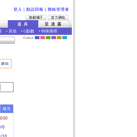
登入
｜
勘誤回報
｜
聯絡管理者
圖
•
其他
•
G點數
•
特殊搜尋
娜歐
補充
0000
0/0
0/10