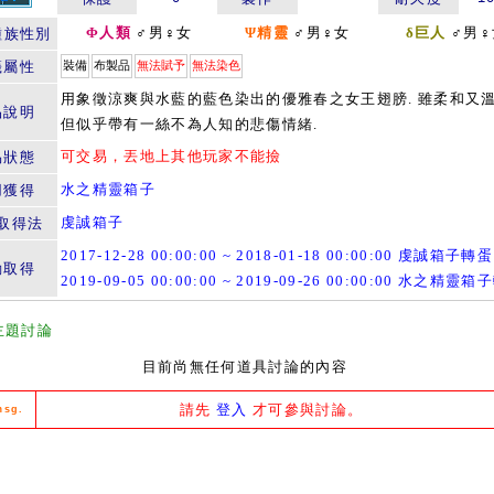
Φ人類
♂男♀女
Ψ精靈
♂男♀女
δ巨人
♂男♀
種族性別
籤屬性
裝備
布製品
無法賦予
無法染色
用象徵涼爽與水藍的藍色染出的優雅春之女王翅膀. 雖柔和又溫
品說明
但似乎帶有一絲不為人知的悲傷情緒.
可交易，丟地上其他玩家不能撿
易狀態
水之精靈箱子
用獲得
虔誠箱子
取得法
2017-12-28 00:00:00 ~ 2018-01-18 00:00:00 虔誠箱子轉蛋
動取得
2019-09-05 00:00:00 ~ 2019-09-26 00:00:00 水之精靈
主題討論
目前尚無任何道具討論的內容
請先
登入
才可參與討論。
msg.