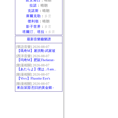
凱安港口
：
晴朗
拉諾
：
晴朗
克諾斯
：
晴朗
庫爾克勒
：
多雲
傑利嶺
：
晴朗
影子世界
：
多雲
塔爾汀、塔拉
：
多雲
最新音樂廳樂譜
[華語音樂] 2026-08-07
【瑪奇M】屠洪剛-武家坡
2021
[西洋音樂] 2026-08-07
【玛奇M】肥鼠Thefatrat-
Monody
[動漫相關] 2026-08-07
【あたらよ】僕は.../I am...
（我內心的糟糕念頭/僕の
[動漫相關] 2026-08-07
【Vivy】Fluorite Eye's
心のヤバイやつ第二季
Song
OP）
[動漫相關] 2026-08-07
來自深淵 烈日的黃金鄉 -
Gravity