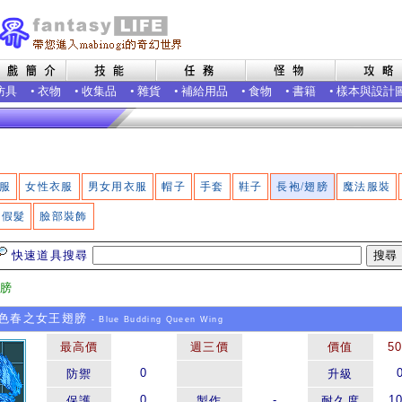
防具
•
衣物
•
收集品
•
雜貨
•
補給用品
•
食物
•
書籍
•
樣本與設計
服
女性衣服
男女用衣服
帽子
手套
鞋子
長袍/翅膀
魔法服裝
假髮
臉部裝飾
快速道具搜尋
翅膀
色春之女王翅膀
- Blue Budding Queen Wing
最高價
週三價
價值
5
0
防禦
升級
0
-
1
保護
製作
耐久度