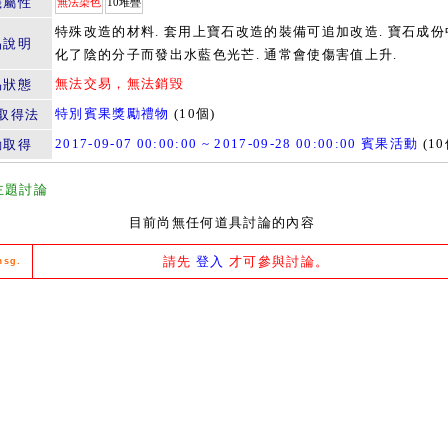
籤屬性
無法染色
10堆疊
特殊改造的材料. 套用上寶石改造的裝備可追加改造. 寶石成份
品說明
化了陰的分子而發出水藍色光芒. 通常會使傷害值上升.
無法交易，無法銷毀
易狀態
特別賓果獎勵禮物
(10個)
取得法
2017-09-07 00:00:00 ~ 2017-09-28 00:00:00 賓果活動
(10
動取得
主題討論
目前尚無任何道具討論的內容
請先
登入
才可參與討論。
msg.