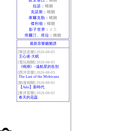
凱安港口
：
晴朗
拉諾
：
晴朗
克諾斯
：
晴朗
庫爾克勒
：
晴朗
傑利嶺
：
晴朗
影子世界
：
多雲
塔爾汀、塔拉
：
晴朗
最新音樂廳樂譜
[華語音樂] 2026-08-05
王心凌-大眠
[電玩相關] 2026-08-05
《鳴潮》~遠航星的告別
[西洋音樂] 2026-08-05
The Last of the Mohicans
最後的莫西乾人
[動漫相關] 2026-08-05
【Ado】新時代
[東洋音樂] 2026-08-05
春天的花蕊