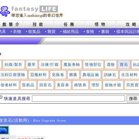
防具
•
衣物
•
收集品
•
雜貨
•
補給用品
•
食物
•
書籍
•
樣本與設計
品
紡織/製衣
藥草
冶煉/打鐵
魔族卷軸
怪物部位
遺物
寶石
結
法利亞斯寶物
惡魔材料
兌換卷
圖騰
農場設施
訓練石
生活材料
使者材料
貿易品
回音石
美容券
稱號券
理型
寵物才能
芬恩寶
快速道具搜尋
造石(活動用)
- Blue Upgrade Stone