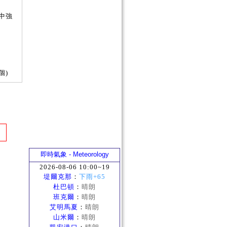
中強
個)
即時氣象 - Meteorology
2026-08-06 10:00~19
堤爾克那
：
下雨+65
杜巴頓
：
晴朗
班克爾
：
晴朗
艾明馬夏
：
晴朗
山米爾
：
晴朗