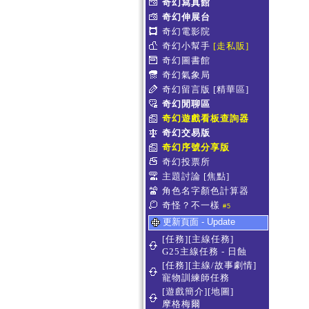
奇幻寫真館
奇幻伸展台
奇幻電影院
奇幻小幫手
[走私販]
奇幻圖書館
奇幻氣象局
奇幻留言版
[精華區]
奇幻閒聊區
奇幻遊戲看板查詢器
奇幻交易版
奇幻序號分享版
奇幻投票所
主題討論
[焦點]
角色名字顏色計算器
奇怪？不一樣
#5
更新頁面 - Update
[任務][主線任務]
G25主線任務 - 日蝕
[任務][主線/故事劇情]
寵物訓練師任務
[遊戲簡介][地圖]
摩格梅爾