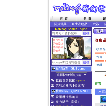
•
關於道具
•
可生產物品
•
武器
•
Mabinogi Search Engine
收集
製作生產
的物品也
能獲得經
收集品
驗值喔！
古書
兼職
技能快查 - Skill Jump
數值增加技能
Update !
寶石
技能消耗表
[強度表]
快速功能 - Quick Menu
水藍改
愛爾琳世界地圖
魔力賦予
[喜愛]