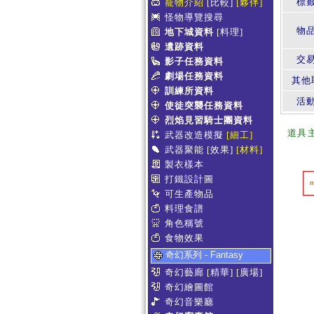
標
寵物介紹
[比較]
[夥伴]
怪物導覽搜尋
物
地下城資料
[料理]
遺跡資料
交
影子任務資料
劇場任務資料
其他
訓練所資料
活
使徒突襲任務資料
烈焰見習騎士團資料
道具
武器改造模擬
[細工]
武器聚能
[效果]
[材料]
製衣樣本
打鐵設計圖
可生產物品
料理食譜
角色稱號
食物效果
奇幻系列 - Fantasy
奇幻藝廊
[精華]
[廣場]
奇幻繪圖館
奇幻音樂廳