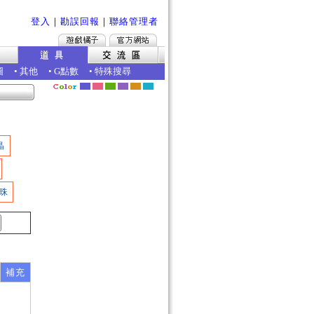
登入
｜
勘誤回報
｜
聯絡管理者
圖
•
其他
•
G點數
•
特殊搜尋
晶
珠
補充