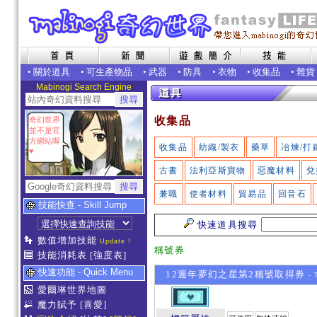
•
關於道具
•
可生產物品
•
武器
•
防具
•
衣物
•
收集品
•
雜貨
Mabinogi Search Engine
收集品
奇幻世界
並不是官
方網站喔
收集品
紡織/製衣
藥草
冶煉/打
♥
古書
法利亞斯寶物
惡魔材料
兌
兼職
使者材料
貿易品
回音石
技能快查 - Skill Jump
快速道具搜尋
數值增加技能
Update !
稱號券
技能消耗表
[強度表]
快速功能 - Quick Menu
12週年夢幻之星第2稱號取得券
- 
愛爾琳世界地圖
魔力賦予
[喜愛]