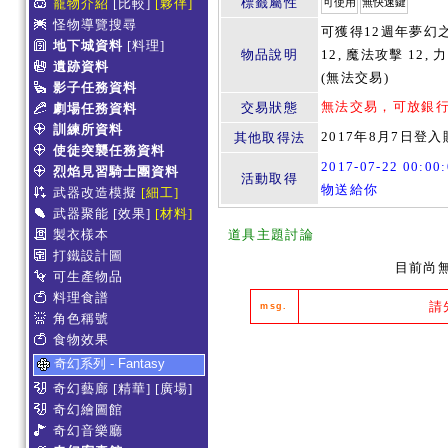
標籤屬性
寵物介紹
[比較]
[夥伴]
可使用
無快速鍵
怪物導覽搜尋
可獲得12週年夢幻
地下城資料
[料理]
物品說明
12, 魔法攻擊 12, 力量
遺跡資料
(無法交易)
影子任務資料
無法交易，可放銀
交易狀態
劇場任務資料
訓練所資料
2017年8月7日登
其他取得法
使徒突襲任務資料
2017-07-22 00:0
烈焰見習騎士團資料
活動取得
物送給你
武器改造模擬
[細工]
武器聚能
[效果]
[材料]
製衣樣本
道具主題討論
打鐵設計圖
目前尚
可生產物品
料理食譜
請
msg.
角色稱號
食物效果
奇幻系列 - Fantasy
奇幻藝廊
[精華]
[廣場]
奇幻繪圖館
奇幻音樂廳