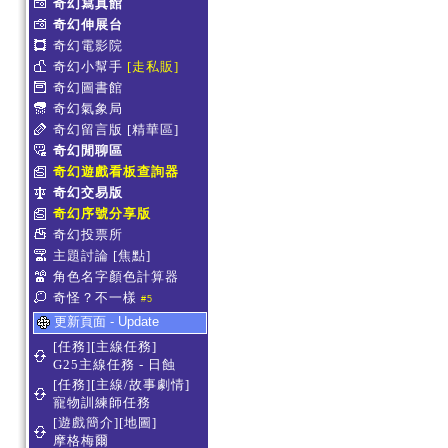
奇幻寫真館
奇幻伸展台
奇幻電影院
奇幻小幫手
[走私販]
奇幻圖書館
奇幻氣象局
奇幻留言版
[精華區]
奇幻閒聊區
奇幻遊戲看板查詢器
奇幻交易版
奇幻序號分享版
奇幻投票所
主題討論
[焦點]
角色名字顏色計算器
奇怪？不一樣
#5
更新頁面 - Update
[任務][主線任務]
G25主線任務 - 日蝕
[任務][主線/故事劇情]
寵物訓練師任務
[遊戲簡介][地圖]
摩格梅爾