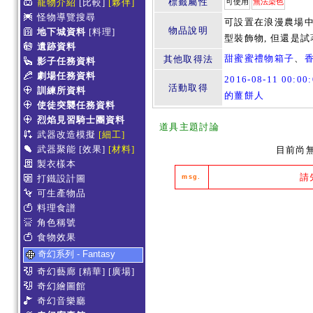
標籤屬性
寵物介紹
[比較]
[夥伴]
可使用
無法染色
怪物導覽搜尋
可設置在浪漫農場中
物品說明
地下城資料
[料理]
型裝飾物, 但還是
遺跡資料
甜蜜蜜禮物箱子
、
其他取得法
影子任務資料
劇場任務資料
2016-08-11 00:0
活動取得
訓練所資料
的薑餅人
使徒突襲任務資料
烈焰見習騎士團資料
道具主題討論
武器改造模擬
[細工]
武器聚能
[效果]
[材料]
目前尚
製衣樣本
請
打鐵設計圖
msg.
可生產物品
料理食譜
角色稱號
食物效果
奇幻系列 - Fantasy
奇幻藝廊
[精華]
[廣場]
奇幻繪圖館
奇幻音樂廳