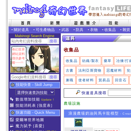
•
關於道具
•
可生產物品
•
武器
•
防具
•
衣物
•
收集品
•
雜貨
Mabinogi Search Engine
收集品
奇幻世界
網站資料
僅供參考
收集品
紡織/製衣
藥草
冶煉/打
喔~~~^^
古書
法利亞斯寶物
惡魔材料
兌
兼職
使者材料
貿易品
回音石
技能快查 - Skill Jump
快速道具搜尋
數值增加技能
Update !
農場設施
技能消耗表
[強度表]
快速功能 - Quick Menu
浪漫農場奶油與馬卡龍模型
- Crea
愛爾琳世界地圖
魔力賦予
[喜愛]