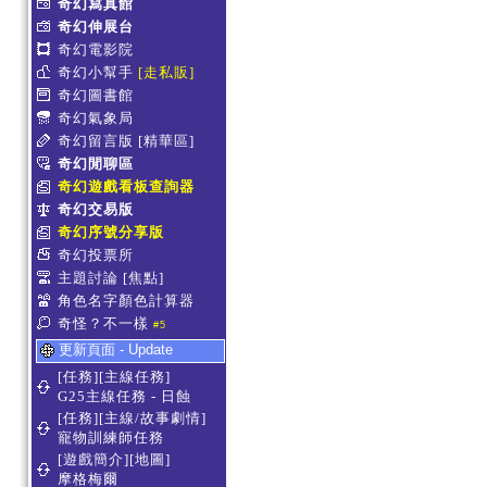
奇幻寫真館
奇幻伸展台
奇幻電影院
奇幻小幫手
[走私販]
奇幻圖書館
奇幻氣象局
奇幻留言版
[精華區]
奇幻閒聊區
奇幻遊戲看板查詢器
奇幻交易版
奇幻序號分享版
奇幻投票所
主題討論
[焦點]
角色名字顏色計算器
奇怪？不一樣
#5
更新頁面 - Update
[任務][主線任務]
G25主線任務 - 日蝕
[任務][主線/故事劇情]
寵物訓練師任務
[遊戲簡介][地圖]
摩格梅爾