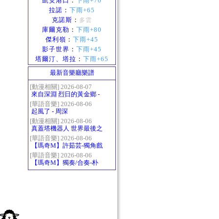
凱安港口
：
下雨+70
拉諾
：
下雨+65
克諾斯
：
多雲
庫爾克勒
：
下雨+80
傑利嶺
：
下雨+45
影子世界
：
下雨+45
塔爾汀、塔拉
：
下雨+65
最新音樂廳樂譜
[動漫相關] 2026-08-07
來自深淵 烈日的黃金鄉 -
Gravity
[華語音樂] 2026-08-06
起風了 - 周深
[動漫相關] 2026-08-06
真蓋塔機器人 世界最後之
日OP2 HEATS
[華語音樂] 2026-08-06
【瑪奇M】許茹芸-獨角戲
[華語音樂] 2026-08-06
【瑪奇M】獨奏/合奏-朴
樹-那些花兒