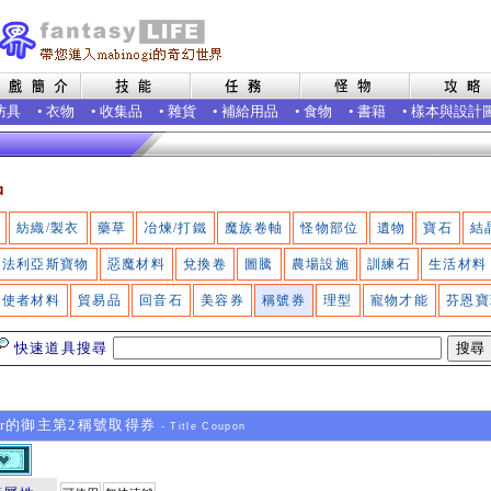
防具
•
衣物
•
收集品
•
雜貨
•
補給用品
•
食物
•
書籍
•
樣本與設計
品
紡織/製衣
藥草
冶煉/打鐵
魔族卷軸
怪物部位
遺物
寶石
結
法利亞斯寶物
惡魔材料
兌換卷
圖騰
農場設施
訓練石
生活材料
使者材料
貿易品
回音石
美容券
稱號券
理型
寵物才能
芬恩寶
快速道具搜尋
er的御主第2稱號取得券
- Title Coupon