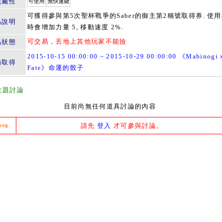
籤屬性
可使用
無快速鍵
可獲得參與第5次聖杯戰爭的Saber的御主第2稱號取得券. 使
品說明
時會增加力量 5, 移動速度 2%.
可交易，丟地上其他玩家不能撿
易狀態
2015-10-15 00:00:00 ~ 2015-10-29 00:00:00 《Mabinogi 
動取得
Fate》命運的骰子
主題討論
目前尚無任何道具討論的內容
請先
登入
才可參與討論。
msg.