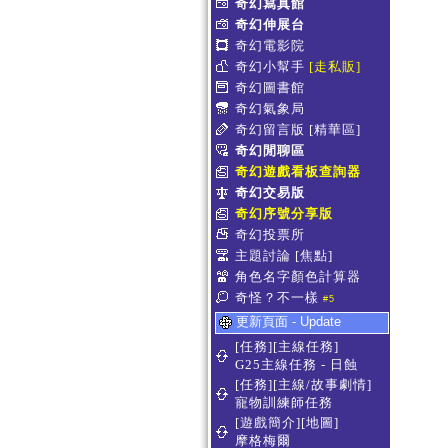
奇幻寫真館
奇幻伸展台
奇幻電影院
奇幻小幫手
[走私販]
奇幻圖書館
奇幻氣象局
奇幻留言版
[精華區]
奇幻閒聊區
奇幻遊戲看板查詢器
奇幻交易版
奇幻序號分享版
奇幻投票所
主題討論
[焦點]
角色名字顏色計算器
奇怪？不一樣
#5
更新頁面 - Update
[任務][主線任務]
G25主線任務 - 日蝕
[任務][主線/故事劇情]
寵物訓練師任務
[遊戲簡介][地圖]
摩格梅爾