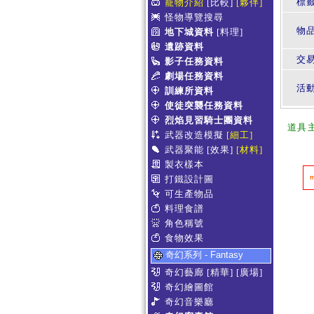
標
寵物介紹
[比較]
[夥伴]
怪物導覽搜尋
物
地下城資料
[料理]
遺跡資料
交
影子任務資料
劇場任務資料
活
訓練所資料
使徒突襲任務資料
烈焰見習騎士團資料
道具
武器改造模擬
[細工]
武器聚能
[效果]
[材料]
製衣樣本
打鐵設計圖
可生產物品
料理食譜
角色稱號
食物效果
奇幻系列 - Fantasy
奇幻藝廊
[精華]
[廣場]
奇幻繪圖館
奇幻音樂廳