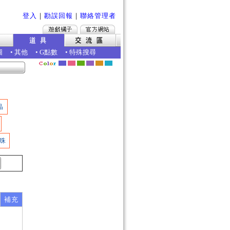
登入
｜
勘誤回報
｜
聯絡管理者
圖
•
其他
•
G點數
•
特殊搜尋
晶
珠
補充