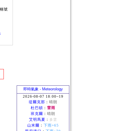
用稱號
x
即時氣象 - Meteorology
2026-08-07 18:00~19
堤爾克那
：
晴朗
杜巴頓
：
雷雨
班克爾
：
晴朗
艾明馬夏
：
多雲
山米爾
：
下雨+65