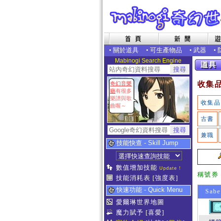
•
關於道具
•
可生產物品
•
武器
•
Mabinogi Search Engine
收集
奇幻音樂
廳
有很多
樂譜與歌
收集品
曲喔～
古書
兼職
技能快查 - Skill Jump
數值增加技能
Update !
稱號券
技能消耗表
[強度表]
快速功能 - Quick Menu
Sab
愛爾琳世界地圖
魔力賦予
[喜愛]